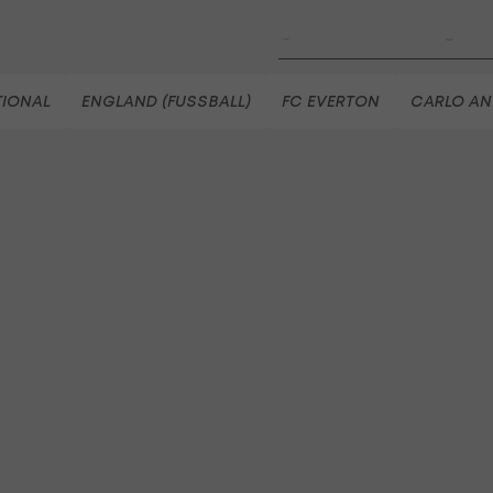
LigaZwa-Auftaktsieg
Fußball - ADMIRAL 2. Liga
FC Hertha Wels - SV Austria
TIONAL
ENGLAND (FUSSBALL)
FC EVERTON
CARLO AN
Fußball - ADMIRAL 2. Liga