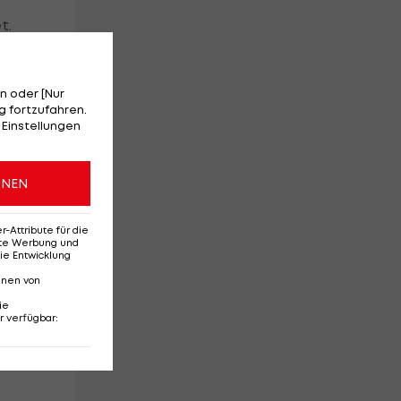
t.
ge
ien
n oder [Nur
 fortzufahren.
 Einstellungen
ONEN
Attribute für die
erte Werbung und
n
ie Entwicklung
nnen von
ie
r verfügbar
: