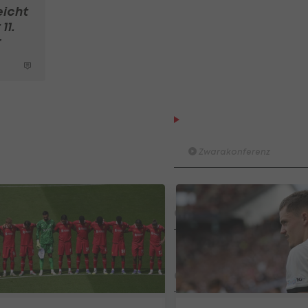
eicht
11.
r
Der legendäre Durchmar
Tirol I #Zwarakonferenz Hi
Zwarakonferenz
Am Stammtisch bei Andy Ogr
Knett
Stammtisch
I schau a #LigaZWA - Die Hig
Runde)
I schau a LigaZWA
LASK-Traumstart: Sind die Li