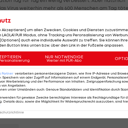
uation Tag für Tag ein wenig verbessert. Aber natürlich
as Virus weiterhin mehr als 600 Menschen am Tag töte
hutz
meiner Landsleute jeden Tag sterben", sagt der dreimali
er als Trainer schon in
Deutschland
, Frankreich, Span
le Akzeptieren] um allen Zwecken, Cookies und Diensten zuzustimme
 LAOLA1 PUR Modus, ohne Tracking uns Peronsalisierung von Werbung
[Optionen] auch eine individuelle Auswahl zu treffen. Sie können Ihre
den Button links unten bzw. über den Link in der Fußzeile anpassen.
ZEPTIEREN
NUR NOTWENDIGE
OPTI
Personalisierung
Weiter mit PUR-Abo
um gehe es im Moment nicht. "Es ist mir egal, ob wir im
6
Partner
verarbeiten personenbezogene Daten, wie Ihre IP-Adresse und Browser-
e
:
Speichern von oder Zugriff auf Informationen auf einem Endgerät; Personalisi
rlich. Wir müssen jetzt erst einmal an die Menschenlebe
von Werbeleistung und der Performance von Inhalten, Zielgruppenforschung sow
g von Angeboten
.
eine mögliche Entscheidung der
Premier League
am
nnen unter Umständen auch
:
Genaue Standortdaten und Identifikation durch Sca
Fußball weitergehen könnte.
erwenden für gewisse Zwecke berechtigtes Interesse als Rechtsgrundlage für d
. Details dazu, sowie die Möglichkeit Ihr Widerspruchsrecht auszuüben, sind hie
r
dem 9. März und ist noch bis mindestens 30. April
chutzrichtlinie