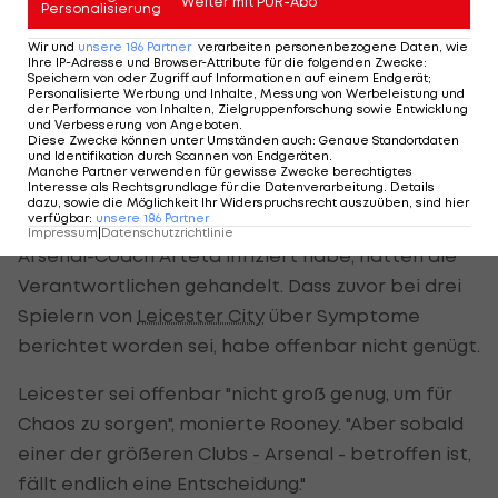
Weiter mit PUR-Abo
Personalisierung
"Da dachte man: 'Er ist ausgewichen, er hat der FA
Wir und
unsere
186
Partner
verarbeiten personenbezogene Daten, wie
und der
Premier League
die Entscheidung
Ihre IP-Adresse und Browser-Attribute für die folgenden Zwecke
:
Speichern von oder Zugriff auf Informationen auf einem Endgerät;
überlassen.' Als die FA und die Premier League
Personalisierte Werbung und Inhalte, Messung von Werbeleistung und
der Performance von Inhalten, Zielgruppenforschung sowie Entwicklung
auch keine Entscheidung gefällt haben, war ich
und Verbesserung von Angeboten
.
Diese Zwecke können unter Umständen auch
:
Genaue Standortdaten
nicht überrascht. (...) Ich fand es typisch dafür, wie
und Identifikation durch Scannen von Endgeräten
.
Manche Partner verwenden für gewisse Zwecke berechtigtes
die Dinge im Fußball geregelt werden."
Interesse als Rechtsgrundlage für die Datenverarbeitung. Details
dazu, sowie die Möglichkeit Ihr Widerspruchsrecht auszuüben, sind hier
verfügbar
:
unsere
186
Partner
Erst nachdem bekannt geworden sei, dass sich
Impressum
|
Datenschutzrichtlinie
Arsenal-Coach Arteta infiziert habe, hätten die
Verantwortlichen gehandelt. Dass zuvor bei drei
Spielern von
Leicester City
über Symptome
berichtet worden sei, habe offenbar nicht genügt.
Leicester sei offenbar "nicht groß genug, um für
Chaos zu sorgen", monierte Rooney. "Aber sobald
einer der größeren Clubs - Arsenal - betroffen ist,
fällt endlich eine Entscheidung."