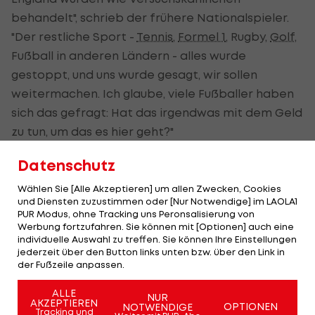
behandelt", schrieb der frühere Nationalspieler.
"Der restliche Sport -
Tennis
,
Formel 1
, Rugby,
Golf
,
Fußball in anderen Ländern - alles wurde
gestoppt, und uns wurde gesagt, wir sollen
weitermachen. Ich glaube, viele Fußballer haben
sich das gefragt: Hat das irgendwas mit dem Geld
zu tun, um das es hier geht?"
Rooney warf der britischen Regierung, dem
Datenschutz
Fußballverband FA und der
Premier League
Wählen Sie [Alle Akzeptieren] um allen Zwecken, Cookies
fehlende Führungsqualität vor und kritisierte auch
und Diensten zuzustimmen oder [Nur Notwendige] im LAOLA1
PUR Modus, ohne Tracking uns Peronsalisierung von
Premierminister Boris Johnson. "Was er zum Sport
Werbung fortzufahren. Sie können mit [Optionen] auch eine
gesagt hat, war: 'Wir treffen später eine
individuelle Auswahl zu treffen. Sie können Ihre Einstellungen
jederzeit über den Button links unten bzw. über den Link in
Entscheidung'", schrieb Rooney.
der Fußzeile anpassen.
ALLE
NUR
Leicester "nicht groß genug"
AKZEPTIEREN
OPTIONEN
NOTWENDIGE
Tracking und