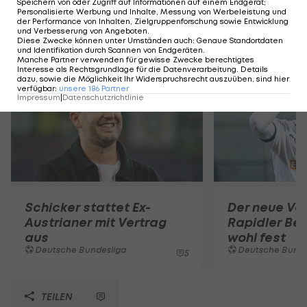
Speichern von oder Zugriff auf Informationen auf einem Endgerät;
Personalisierte Werbung und Inhalte, Messung von Werbeleistung und
der Performance von Inhalten, Zielgruppenforschung sowie Entwicklung
und Verbesserung von Angeboten
.
Diese Zwecke können unter Umständen auch
:
Genaue Standortdaten
Mehr zum Thema
und Identifikation durch Scannen von Endgeräten
.
Manche Partner verwenden für gewisse Zwecke berechtigtes
Interesse als Rechtsgrundlage für die Datenverarbeitung. Details
dazu, sowie die Möglichkeit Ihr Widerspruchsrecht auszuüben, sind hier
verfügbar
:
unsere
186
Partner
Impressum
|
Datenschutzrichtlinie
Schicker stattet Ex-
Der neue Ver
Austrianer mit Vertrag
Rapidler Bel
aus
wohl fest
Deutsche Bundesliga
Deutsche Bunde
5
TEILEN