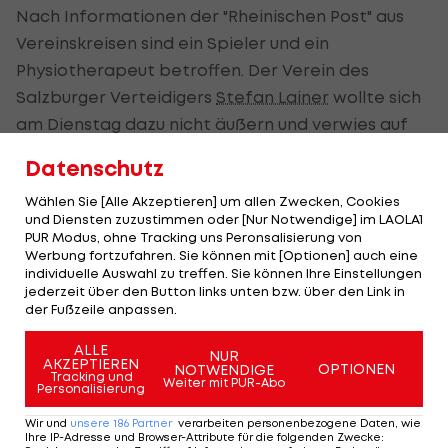
Nach Informationen der "Rheinischen Post" aus
Vereinskreisen sind ein Spieler und ein
Physiotherapeut betroffen. Der Verein des
Salzburger Verteidigers
Stefan Lainer
wollte sich
am Dienstag dazu nicht äußern und verwies auf
eine Erklärung nach den Ergebnissen des zweiten
Datenschutz
Tests.
Wählen Sie [Alle Akzeptieren] um allen Zwecken, Cookies
Die beiden Positiv-Fälle sind laut "RP" nach der
und Diensten zuzustimmen oder [Nur Notwendige] im LAOLA1
PUR Modus, ohne Tracking uns Peronsalisierung von
ersten Testreihe bekannt geworden. Die beiden
Werbung fortzufahren. Sie können mit [Optionen] auch eine
Personen seien in Quarantäne, der übrige Teil des
individuelle Auswahl zu treffen. Sie können Ihre Einstellungen
jederzeit über den Button links unten bzw. über den Link in
Teams nimmt am Trainingsbetrieb teil.
der Fußzeile anpassen.
ALLE
NUR
HIGHLIGHTS: LASK - SK Sturm Graz
Highlights: Jerabe
AKZEPTIEREN
OPTIONEN
NOTWENDIGE
Tracking und
einen endgültigen 
Weiter mit PUR-Abo
Personalisierung
Fußball - Frauen-Bundesliga
Fußball - ADMIRAL 
Wir und
unsere
186
Partner
verarbeiten personenbezogene Daten, wie
Ihre IP-Adresse und Browser-Attribute für die folgenden Zwecke
: