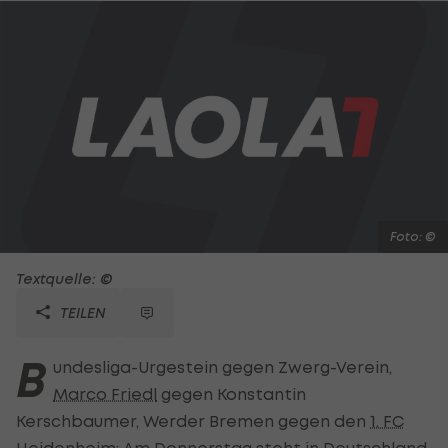
Foto: ©
Textquelle: ©
TEILEN
B
undesliga-Urgestein gegen Zwerg-Verein,
Marco Friedl
gegen Konstantin
Kerschbaumer, Werder Bremen gegen den
1. FC
Heidenheim
: Am Donnerstag steht in
Deutschland