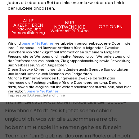
jederzeit über den Button links unten bzw. über den Link in
der Fußzeile anpassen.
Heidenheim will "Außergewöhnliches
ALLE
NUR
machen"
AKZEPTIEREN
OPTIONEN
NOTWENDIGE
Tracking und
Weiter mit PUR-Abo
Personalisierung
Sein Gegenüber Schmidt hat Heidenheim als
Wir und
unsere
186
Partner
verarbeiten personenbezogene Daten, wie
dienstältester Coach im deutschen Profi-Fußball
Ihre IP-Adresse und Browser-Attribute für die folgenden Zwecke
:
Speichern von oder Zugriff auf Informationen auf einem Endgerät;
in 13 Jahren von der Oberliga bis in die
2. Liga
und
Personalisierte Werbung und Inhalte, Messung von Werbeleistung und
der Performance von Inhalten, Zielgruppenforschung sowie Entwicklung
nun in die Aufstiegsrelegation zur Bundesliga
und Verbesserung von Angeboten
.
Diese Zwecke können unter Umständen auch
:
Genaue Standortdaten
geführt.
und Identifikation durch Scannen von Endgeräten
.
Manche Partner verwenden für gewisse Zwecke berechtigtes
Interesse als Rechtsgrundlage für die Datenverarbeitung. Details
"Wir haben jetzt die Situation, etwas ganz
dazu, sowie die Möglichkeit Ihr Widerspruchsrecht auszuüben, sind hier
verfügbar
:
unsere
186
Partner
Außergewöhnliches machen zu dürfen", sagt der
Impressum
|
Datenschutzrichtlinie
Trainer des schwäbischen Klubs aus der 50.000-
Einwohner-Stadt. "Es ist jetzt schon schier
unglaublich, was wir alle zusammen erreicht
haben." Im Hinspiel in Bremen gehe es für sein
Team um "ein Ergebnis, das uns im Rückspiel noch