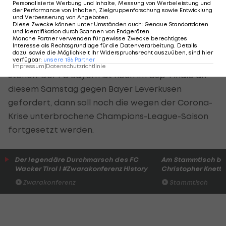
Personalisierte Werbung und Inhalte, Messung von Werbeleistung und
der Performance von Inhalten, Zielgruppenforschung sowie Entwicklung
und Verbesserung von Angeboten
.
Die drei Leihspieler Philippe Coutinho,
Ivan Perisic
Diese Zwecke können unter Umständen auch
:
Genaue Standortdaten
und Identifikation durch Scannen von Endgeräten
.
und Alvaro Odriozola werden dem Klub von ÖFB-
Manche Partner verwenden für gewisse Zwecke berechtigtes
Interesse als Rechtsgrundlage für die Datenverarbeitung. Details
Star
David Alaba
laut Salihamidzic auch in den
dazu, sowie die Möglichkeit Ihr Widerspruchsrecht auszuüben, sind hier
verfügbar
:
unsere
186
Partner
nächsten zwei Monaten noch zur Verfügung
Impressum
|
Datenschutzrichtlinie
stehen. Der FC Bayern ist noch im Cup-Finale an
diesem Samstag gegen Bayer Leverkusen
gefordert, dann soll noch die wegen der Corona-
Krise unterbrochene Champions-League-Saison
fortgesetzt werden.
Der legendäre Durchmarsch des FC
Am Stammtisch bei
Wacker Tirol I #Zwarakonferenz History
Christopher Knett
Zwarakonferenz
Stammtisch