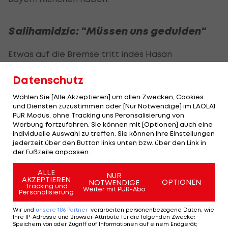
Salihamidzic: "Müssen uns gedulden"
Etwas auf die Bremse tritt indes Hasan
Salihamidzic. Der Bayern-Sportvorstand erklärt:
Datenschutz
"Wir sind in sehr guten Gesprächen mit dem
Management von Leroy Sane und
Wählen Sie [Alle Akzeptieren] um allen Zwecken, Cookies
und Diensten zuzustimmen oder [Nur Notwendige] im LAOLA1
selbstverständlich
Manchester City
, das kann ich
PUR Modus, ohne Tracking uns Peronsalisierung von
bestätigen. Wir müssen uns jetzt aber alle ein
Werbung fortzufahren. Sie können mit [Optionen] auch eine
individuelle Auswahl zu treffen. Sie können Ihre Einstellungen
wenig gedulden."
jederzeit über den Button links unten bzw. über den Link in
der Fußzeile anpassen.
Sane hat beim englischen Premier-League-Klub
noch einen Vertrag bis zum Sommer 2021, seine
ALLE
NUR
AKZEPTIEREN
OPTIONEN
NOTWENDIGE
Ablösesumme soll sich auf knapp 50 Millionen Euro
Tracking und
Weiter mit PUR-Abo
Personalisierung
belaufen. Der Flügelstürmer soll in diesem
Wir und
unsere
186
Partner
verarbeiten personenbezogene Daten, wie
Sommer angeblich einen Vertrag über fünf Jahre
Ihre IP-Adresse und Browser-Attribute für die folgenden Zwecke
:
Speichern von oder Zugriff auf Informationen auf einem Endgerät;
in München bekommen.