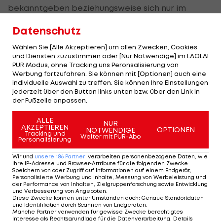
bekanntgeben beziehungsweise sich nur im
Wochenrhythmus äußern", hieß es in dem Beitrag.
Datenschutz
(Text wird unter dem Video fortgesetzt)
Wählen Sie [Alle Akzeptieren] um allen Zwecken, Cookies
und Diensten zuzustimmen oder [Nur Notwendige] im LAOLA1
PUR Modus, ohne Tracking uns Peronsalisierung von
Der legendäre Durchmarsch des FC
Am Stammtisch bei
Werbung fortzufahren. Sie können mit [Optionen] auch eine
Wacker Tirol I #Zwarakonferenz History
Christopher Knett
individuelle Auswahl zu treffen. Sie können Ihre Einstellungen
jederzeit über den Button links unten bzw. über den Link in
Zwarakonferenz
Stammtisch
der Fußzeile anpassen.
ALLE
NUR
AKZEPTIEREN
OPTIONEN
NOTWENDIGE
Tracking und
Bei den Kölnern waren zwei Spieler und ein
Weiter mit PUR-Abo
Personalisierung
Physiotherapeut positiv auf das Coronavirus
Wir und
unsere
186
Partner
verarbeiten personenbezogene Daten, wie
getestet worden.
Ihre IP-Adresse und Browser-Attribute für die folgenden Zwecke
:
Speichern von oder Zugriff auf Informationen auf einem Endgerät;
Personalisierte Werbung und Inhalte, Messung von Werbeleistung und
Gemäß den Richtlinien der Gesundheitsämter und
der Performance von Inhalten, Zielgruppenforschung sowie Entwicklung
und Verbesserung von Angeboten
.
auch des Konzepts der Deutschen Fußball-Liga
Diese Zwecke können unter Umständen auch
:
Genaue Standortdaten
und Identifikation durch Scannen von Endgeräten
.
müssen die Vereine nur positive Fälle melden -
Manche Partner verwenden für gewisse Zwecke berechtigtes
Interesse als Rechtsgrundlage für die Datenverarbeitung. Details