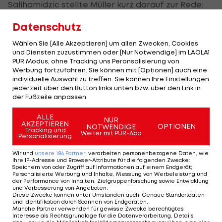
Salihamidzic stellte Müller kurz darauf zur Rede:
"Wir haben am nächsten Tag gleich darüber
Datenschutz
gesprochen. Ich habe ihm gesagt, dass es nicht
Wählen Sie [Alle Akzeptieren] um allen Zwecken, Cookies
korrekt war und er hat es verstanden." "Brazzo"
und Diensten zuzustimmen oder [Nur Notwendige] im LAOLA1
nimmt den Routinier aber gleichzeitig in Schutz:
PUR Modus, ohne Tracking uns Peronsalisierung von
Werbung fortzufahren. Sie können mit [Optionen] auch eine
"Der Thomas hat sich nach dem Pokalspiel –
individuelle Auswahl zu treffen. Sie können Ihre Einstellungen
vielleicht, weil die Leistung nicht so gut war – mit
jederzeit über den Button links unten bzw. über den Link in
der Fußzeile anpassen.
der Aussage ein bisschen verdribbelt."
ALLE
Details zu möglichen Transfers gab Salihamidzic
NUR
AKZEPTIEREN
OPTIONEN
NOTWENDIGE
Tracking und
noch nicht bekannt. In den letzten Monaten
Weiter mit PUR-Abo
Personalisierung
wurde immer wieder über eine Verpflichtung von
Wir und
unsere
186
Partner
verarbeiten personenbezogene Daten, wie
Manchester-City-Spieler Leroy Sane spekuliert.
Ihre IP-Adresse und Browser-Attribute für die folgenden Zwecke
:
Speichern von oder Zugriff auf Informationen auf einem Endgerät;
Personalisierte Werbung und Inhalte, Messung von Werbeleistung und
Bayern-Trainer Hansi Flick äußert sich hingegen zu
der Performance von Inhalten, Zielgruppenforschung sowie Entwicklung
und Verbesserung von Angeboten
.
möglichen Transfers: "Ich kann nur sagen, es wird
Diese Zwecke können unter Umständen auch
:
Genaue Standortdaten
und Identifikation durch Scannen von Endgeräten
.
Transfers geben - auch wenn wir auf Gehalt
Manche Partner verwenden für gewisse Zwecke berechtigtes
Interesse als Rechtsgrundlage für die Datenverarbeitung. Details
verzichten. Wir haben ja auch Abgänge,