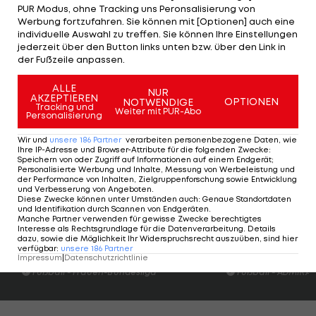
PUR Modus, ohne Tracking uns Peronsalisierung von
der ÖFB-Legionäre Karim Onisiwo, Kevin Stöger
Werbung fortzufahren. Sie können mit [Optionen] auch eine
individuelle Auswahl zu treffen. Sie können Ihre Einstellungen
und Philipp Mwene die Dienste Svenssons
rund 1,5
jederzeit über den Button links unten bzw. über den Link in
Millionen Euro kosten
lassen.
der Fußzeile anpassen.
In München saß Nachwuchschef Jan Siewert als
ALLE
NUR
AKZEPTIEREN
OPTIONEN
NOTWENDIGE
Interimsnachfolger von Lichte auf der Bank.
Tracking und
Weiter mit PUR-Abo
Personalisierung
Wir und
unsere
186
Partner
verarbeiten personenbezogene Daten, wie
Bayern drehen
Ihre IP-Adresse und Browser-Attribute für die folgenden Zwecke
:
Rückstand
Speichern von oder Zugriff auf Informationen auf einem Endgerät;
Personalisierte Werbung und Inhalte, Messung von Werbeleistung und
imposant in
der Performance von Inhalten, Zielgruppenforschung sowie Entwicklung
Sieg um
und Verbesserung von Angeboten
.
Diese Zwecke können unter Umständen auch
:
Genaue Standortdaten
Deutsche Bundesliga
und Identifikation durch Scannen von Endgeräten
.
Manche Partner verwenden für gewisse Zwecke berechtigtes
Interesse als Rechtsgrundlage für die Datenverarbeitung. Details
dazu, sowie die Möglichkeit Ihr Widerspruchsrecht auszuüben, sind hier
verfügbar
:
unsere
186
Partner
HIGHLIGHTS: LASK - SK Sturm Graz
FC Blau-Weiß Linz 
Impressum
|
Datenschutzrichtlinie
Fußball - Frauen-Bundesliga
Fußball - ADMIRAL 