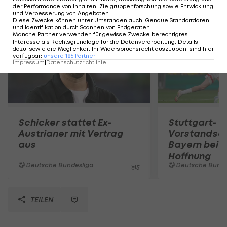
Mehr zum Thema
der Performance von Inhalten, Zielgruppenforschung sowie Entwicklung
und Verbesserung von Angeboten
.
Diese Zwecke können unter Umständen auch
:
Genaue Standortdaten
und Identifikation durch Scannen von Endgeräten
.
Manche Partner verwenden für gewisse Zwecke berechtigtes
Interesse als Rechtsgrundlage für die Datenverarbeitung. Details
dazu, sowie die Möglichkeit Ihr Widerspruchsrecht auszuüben, sind hier
verfügbar
:
unsere
186
Partner
Impressum
|
Datenschutzrichtlinie
Schicker stattet Ex-
Stuttgart-
Austrianer mit Vertrag
Vorstandsc
aus
Bayern bei
Hoffnung
Deutsche Bundesliga
Deutsche Bunde
5
TEILEN