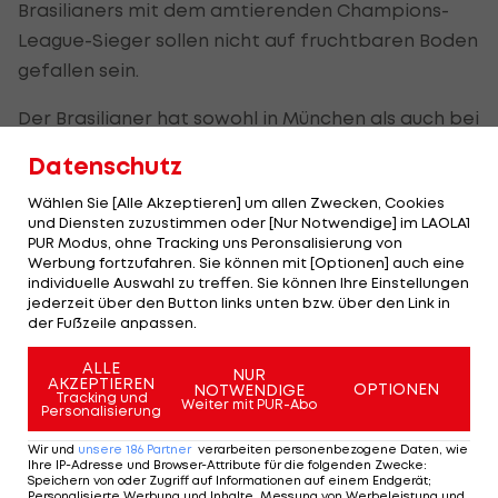
Brasilianers mit dem amtierenden Champions-
League-Sieger sollen nicht auf fruchtbaren Boden
gefallen sein.
Der Brasilianer hat sowohl in München als auch bei
seinem eigentlichen Verein, dem
FC Barcelona
,
Datenschutz
keinen guten Stand. Die Zukunft Coutinhos soll
Wählen Sie [Alle Akzeptieren] um allen Zwecken, Cookies
dennoch in der
Premier League
liegen. Barcelona
und Diensten zuzustimmen oder [Nur Notwendige] im LAOLA1
würde wohl versuchen, den Brasilianer erneut zu
PUR Modus, ohne Tracking uns Peronsalisierung von
Werbung fortzufahren. Sie können mit [Optionen] auch eine
verleihen, sollte sich kein fester Abnehmer finden.
individuelle Auswahl zu treffen. Sie können Ihre Einstellungen
jederzeit über den Button links unten bzw. über den Link in
der Fußzeile anpassen.
Der legendäre Durchmarsch des FC
Am Stammtisch bei
Wacker Tirol I #Zwarakonferenz History
Christopher Knett
ALLE
NUR
AKZEPTIEREN
Zwarakonferenz
Stammtisch
OPTIONEN
NOTWENDIGE
Tracking und
Weiter mit PUR-Abo
Personalisierung
Wir und
unsere
186
Partner
verarbeiten personenbezogene Daten, wie
Ihre IP-Adresse und Browser-Attribute für die folgenden Zwecke
:
Speichern von oder Zugriff auf Informationen auf einem Endgerät;
Personalisierte Werbung und Inhalte, Messung von Werbeleistung und