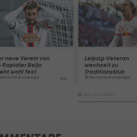
Knett
Stammtisch
I schau a #LigaZWA - Die Hig
Runde)
I schau a LigaZWA
LASK-Traumstart: Sind die Li
r neue Verein von
Leipzig-Veteran
Titelfavorit?
-Rapidler Beljo
wechselt zu
Ansakonferenz
eht wohl fest
Traditionsklub
Deutsche Bundesliga
Deutsche Bundesliga
19
Wacker furios: Was ist in di
möglich? I #Zwarakonferenz 
Zwarakonferenz
HIGHLIGHTS: Rapid-Frauen li
Bundesliga-Premiere ein Tor
Fußball - Frauen-Bundesliga
First Vienna FC 1894 - SK Rap