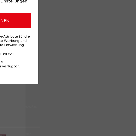
 Einstellungen
ONEN
g
Attribute für die
erte Werbung und
ie Entwicklung
ll
nnen von
ie
r verfügbar
:
ag
sch des FC Wacker
story
is: Christopher