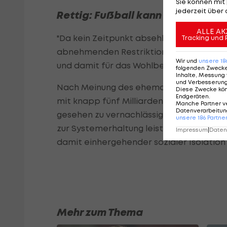
Sie können mit 
jederzeit über 
Rettig: Fußball kann "Wohlbefin
ALLE AK
"Da kein Zeitpunkt absehbar ist, an dem
Tracking und 
abnehmenden Restriktionen die Austragu
Wir und
unsere
18
und damit für das Wohlbefinden der Mensc
folgenden Zweck
Inhalte, Messung 
und Verbesserun
Nach Meinung des ehemaligen St. Pauli Ge
Diese Zwecke kö
Endgeräten
.
mit knapp fünf Milliarden Euro Umsatz u
Manche Partner v
Datenverarbeitung
gesehen zu vernachlässigen". Aber auch 
unsere
186
Partne
zur Systemerhaltung leistet, gewinnt er
Impressum
|
Datens
damit einhergehender sozialer Isolation
Mehr zum Thema