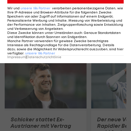
Der legendäre Durchmarsch des FC
Am Stammtisch bei
Wir und
unsere
186
Partner
verarbeiten personenbezogene Daten, wie
Wacker Tirol I #Zwarakonferenz History
Christopher Knett
Ihre IP-Adresse und Browser-Attribute für die folgenden Zwecke
:
Speichern von oder Zugriff auf Informationen auf einem Endgerät;
Zwarakonferenz
Stammtisch
Personalisierte Werbung und Inhalte, Messung von Werbeleistung und
der Performance von Inhalten, Zielgruppenforschung sowie Entwicklung
und Verbesserung von Angeboten
.
Diese Zwecke können unter Umständen auch
:
Genaue Standortdaten
und Identifikation durch Scannen von Endgeräten
.
Manche Partner verwenden für gewisse Zwecke berechtigtes
Interesse als Rechtsgrundlage für die Datenverarbeitung. Details
Mehr zum Thema
dazu, sowie die Möglichkeit Ihr Widerspruchsrecht auszuüben, sind hier
verfügbar
:
unsere
186
Partner
Impressum
|
Datenschutzrichtlinie
Schicker stattet Ex-
Der neue Ver
Austrianer mit Vertrag
Rapidler Bel