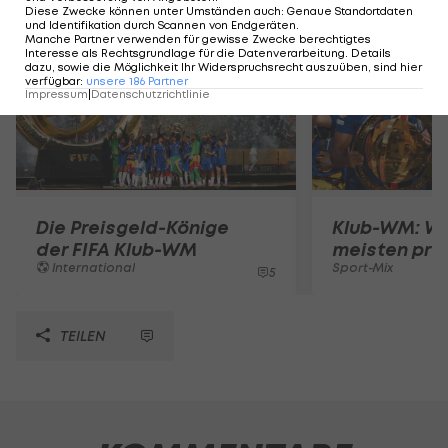
Diese Zwecke können unter Umständen auch
:
Genaue Standortdaten
und Identifikation durch Scannen von Endgeräten
.
Manche Partner verwenden für gewisse Zwecke berechtigtes
Interesse als Rechtsgrundlage für die Datenverarbeitung. Details
dazu, sowie die Möglichkeit Ihr Widerspruchsrecht auszuüben, sind hier
verfügbar
:
unsere
186
Partner
Impressum
|
Datenschutzrichtlinie
Die Preisgeld-Könige
Klub-WM: We
der FIFA Klub-WM
meisten prof
International
Sport-Mix
5
TEILEN