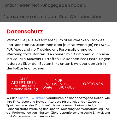
Unzufriedenheit kundgegeben haben.
"Ich spreche oft mit dem Klub. Wir reden über
meine Situation, ob ich bleiben werde oder ob ich
einen anderen Klub finden muss, für den ich
Datenschutz
spielen kann. Ich bin nicht immer so glücklich hier",
Wählen Sie [Alle Akzeptieren] um allen Zwecken, Cookies
wird der 26-Jährige in der "Sun" zitiert.
und Diensten zuzustimmen oder [Nur Notwendige] im LAOLA1
PUR Modus, ohne Tracking uns Peronsalisierung von
Werbung fortzufahren. Sie können mit [Optionen] auch eine
Bereits Anfang Februar sorgte der Flügelflitzer für
individuelle Auswahl zu treffen. Sie können Ihre Einstellungen
Aufsehen, nachdem er in der "Bild" Gerüchte über
jederzeit über den Button links unten bzw. über den Link in
der Fußzeile anpassen.
einen Abgang streute. "Es gibt Kontakte zu Teams
aus England, Spanien und Frankreich", sagte Costa
ALLE
NUR
AKZEPTIEREN
damals.
OPTIONEN
NOTWENDIGE
Tracking und
Weiter mit PUR-Abo
Personalisierung
VIDEO: Jauk und Krammer im Doppel-Interview
Wir und
unsere
186
Partner
verarbeiten personenbezogene Daten, wie
Ihre IP-Adresse und Browser-Attribute für die folgenden Zwecke
:
Speichern von oder Zugriff auf Informationen auf einem Endgerät;
Personalisierte Werbung und Inhalte, Messung von Werbeleistung und
der Performance von Inhalten, Zielgruppenforschung sowie Entwicklung
Mehr zum Thema
und Verbesserung von Angeboten
.