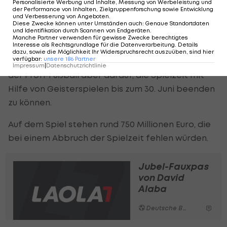
Personalisierte Werbung und Inhalte, Messung von Werbeleistung und
der Performance von Inhalten, Zielgruppenforschung sowie Entwicklung
Der Spielbetrieb ist aktuell bis mindestens zum
und Verbesserung von Angeboten
.
Diese Zwecke können unter Umständen auch
:
Genaue Standortdaten
30. April ausgesetzt.
und Identifikation durch Scannen von Endgeräten
.
Manche Partner verwenden für gewisse Zwecke berechtigtes
Interesse als Rechtsgrundlage für die Datenverarbeitung. Details
Am 23. April wollen die Bundesliga-Vereine das
dazu, sowie die Möglichkeit Ihr Widerspruchsrecht auszuüben, sind hier
verfügbar
:
unsere
186
Partner
weitere Vorgehen festlegen. Nach wie vor hofft
Impressum
|
Datenschutzrichtlinie
der Profi-Fußball aber darauf, die Spielzeit mit
Hilfe von Geisterspielen bis zum 30. Juni beenden
zu können.
Auf dem Spiel stehen rund 750 Millionen Euro, die
bei einem Abbruch der Spielzeit fehlen würden.
Jubel-Fauxpas
von David
Alaba
Deutsche Bundesliga