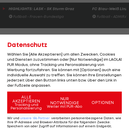
HIGHLIGHTS: LASK - SK Sturm Graz
FC Blau-Weiß Linz 
Fußball - Frauen-Bundesliga
Fußball - ADMIRAL 
Datenschutz
Bundesliga-Klubs entscheiden am 23.
Wählen Sie [Alle Akzeptieren] um allen Zwecken, Cookies
April über weiteres Vorgehen
und Diensten zuzustimmen oder [Nur Notwendige] im LAOLA1
PUR Modus, ohne Tracking uns Peronsalisierung von
Werbung fortzufahren. Sie können mit [Optionen] auch eine
Ohne die Zahlung an die DFL drohe nach "Kicker"-
individuelle Auswahl zu treffen. Sie können Ihre Einstellungen
Informationen innerhalb der nächsten zwei
jederzeit über den Button links unten bzw. über den Link in
der Fußzeile anpassen.
Wochen 13 Vereinen, darunter vier Bundesligisten,
im Mai und Juni die Insolvenz.
ALLE
NUR
AKZEPTIEREN
OPTIONEN
NOTWENDIGE
Tracking und
Weiter mit PUR-Abo
Aber - so wird berichtet - die Chancen auf eine
Personalisierung
zeitnahe Regelung mit den Medienpartnern und
Wir und
unsere
186
Partner
verarbeiten personenbezogene Daten, wie
Ihre IP-Adresse und Browser-Attribute für die folgenden Zwecke
:
eine Zahlung in den kommenden Tagen seien gut.
Speichern von oder Zugriff auf Informationen auf einem Endgerät;