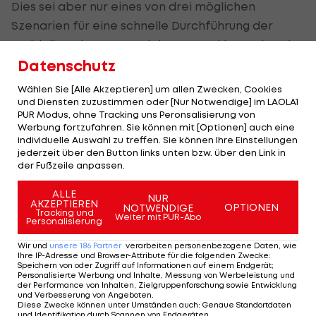
Dies sei aber nur eines von drei möglichen
Szenarien für eine schnelle Durchführung der
verbleibenden neun Spieltage. Denkbar sei auch,
dass die Spielzeit mit Partien in ganz kurzer
Datenschutz
Abfolge innerhalb von nur 16 Tagen zu Ende
Wählen Sie [Alle Akzeptieren] um allen Zwecken, Cookies
gebracht wird, heißt es in dem Bericht. Auch eine
und Diensten zuzustimmen oder [Nur Notwendige] im LAOLA1
PUR Modus, ohne Tracking uns Peronsalisierung von
Serie englischer Wochen mit nur wenigen Tagen
Werbung fortzufahren. Sie können mit [Optionen] auch eine
Pause zwischen den Partien sei eine der Optionen.
individuelle Auswahl zu treffen. Sie können Ihre Einstellungen
jederzeit über den Button links unten bzw. über den Link in
der Fußzeile anpassen.
Die Bundesligisten wollen die derzeit
unterbrochene Saison, wenn irgendwie möglich,
ALLE
NUR
AKZEPTIEREN
zu Ende spielen, um weiter auf TV-Einnahmen und
OPTIONEN
NOTWENDIGE
Tracking und
Weiter mit PUR-Abo
Personalisierung
Sponsorengelder bauen zu können. Die
Wiederaufnahme des Spielbetriebs wird aller
Wir und
unsere
186
Partner
verarbeiten personenbezogene Daten, wie
Ihre IP-Adresse und Browser-Attribute für die folgenden Zwecke
:
Voraussicht nach zunächst nur in leeren Stadien
Speichern von oder Zugriff auf Informationen auf einem Endgerät;
Personalisierte Werbung und Inhalte, Messung von Werbeleistung und
möglich sein.
der Performance von Inhalten, Zielgruppenforschung sowie Entwicklung
und Verbesserung von Angeboten
.
Diese Zwecke können unter Umständen auch
:
Genaue Standortdaten
DFL-Geschäftsführer Christian Seifert hatte
und Identifikation durch Scannen von Endgeräten
.