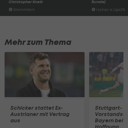
Christopher Knett
Runde)
Stammtisch
I schau a LigaZWA
Mehr zum Thema
Schicker stattet Ex-
Stuttgart-
Austrianer mit Vertrag
Vorstandsc
aus
Bayern bei
Hoffnung