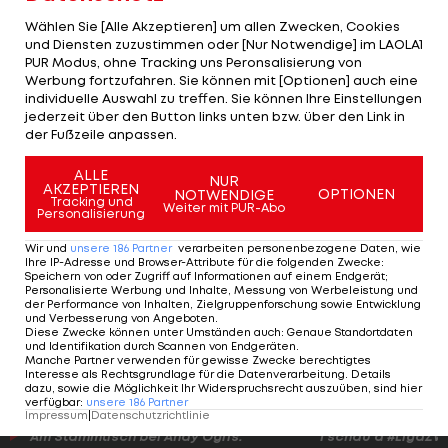
Wählen Sie [Alle Akzeptieren] um allen Zwecken, Cookies
Während man in München auf eine
und Diensten zuzustimmen oder [Nur Notwendige] im LAOLA1
PUR Modus, ohne Tracking uns Peronsalisierung von
Vertragsverlängerung hofft, wich Alaba in den
Werbung fortzufahren. Sie können mit [Optionen] auch eine
letzten Wochen Fragen nach seiner Zukunft meist
individuelle Auswahl zu treffen. Sie können Ihre Einstellungen
jederzeit über den Button links unten bzw. über den Link in
aus. Noch ist nicht abzusehen, wann eine
der Fußzeile anpassen.
Entscheidung fallen soll. "Das weiß ich nicht. Aber
ich werde sie irgendwann treffen müssen",
ALLE
NUR
AKZEPTIEREN
OPTIONEN
NOTWENDIGE
erklärte der Bayern-Abwehrchef kürzlich.
Tracking und
Weiter mit PUR-Abo
Personalisierung
Wir und
unsere
186
Partner
verarbeiten personenbezogene Daten, wie
Ihre IP-Adresse und Browser-Attribute für die folgenden Zwecke
:
Speichern von oder Zugriff auf Informationen auf einem Endgerät;
David Alaba:
Personalisierte Werbung und Inhalte, Messung von Werbeleistung und
Abschiedsfotos
der Performance von Inhalten, Zielgruppenforschung sowie Entwicklung
und Verbesserung von Angeboten
.
mit Flick?
Diese Zwecke können unter Umständen auch
:
Genaue Standortdaten
und Identifikation durch Scannen von Endgeräten
.
Manche Partner verwenden für gewisse Zwecke berechtigtes
International
Interesse als Rechtsgrundlage für die Datenverarbeitung. Details
dazu, sowie die Möglichkeit Ihr Widerspruchsrecht auszuüben, sind hier
verfügbar
:
unsere
186
Partner
Impressum
|
Datenschutzrichtlinie
Am Stammtisch bei Andy Ogris:
I schau a #LigaZWA 