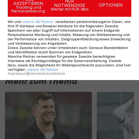
NUR
AKZEPTIEREN
OPTIONEN
NOTWENDIGE
Bundesliga.
Tracking und
Weiter mit PUR-Abo
Personalisierung
Wir und
unsere
186
Partner
verarbeiten personenbezogene Daten, wie
Highlights: Nach frühem Rückstand:
Highlights: Torfesti
Ihre IP-Adresse und Browser-Attribute für die folgenden Zwecke
:
Speichern von oder Zugriff auf Informationen auf einem Endgerät;
Austria Salzburg schießt die Vienna ab
den FAC überrasc
Personalisierte Werbung und Inhalte, Messung von Werbeleistung und
der Performance von Inhalten, Zielgruppenforschung sowie Entwicklung
Fußball - ADMIRAL 2. Liga
Fußball - ADMIRAL 
und Verbesserung von Angeboten
.
Diese Zwecke können unter Umständen auch
:
Genaue Standortdaten
und Identifikation durch Scannen von Endgeräten
.
Manche Partner verwenden für gewisse Zwecke berechtigtes
Interesse als Rechtsgrundlage für die Datenverarbeitung. Details
dazu, sowie die Möglichkeit Ihr Widerspruchsrecht auszuüben, sind hier
verfügbar
:
unsere
186
Partner
Impressum
|
Datenschutzrichtlinie
Mehr zum Thema