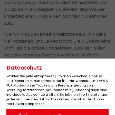
Nationalspieler Deutschlands (78 Einsätze) in der
3. Liga beim SV Meppen an. Bei den Blau-Weißen
unterzeichnet Frings einen Kontrakt bis Sommer
2022.
"Der SV Meppen ist ein Tradititionsklub mit ganz
viel Potzenzial und Leidenschaft. Die 3. Liga ist eine
Profiliga, die absolut begeistert. Was hier in den
letzten Jahren aufgebaut wurde ist einfach
klasse. Ich freue mich sehr auf diese
Datenschutz
Herausforderung und werde mit viel Herzblut bei
der Weiterentwicklung des SV Meppen
Wählen Sie [Alle Akzeptieren] um allen Zwecken, Cookies
und Diensten zuzustimmen oder [Nur Notwendige] im LAOLA1
mitarbeiten. Lass uns loslegen", verkündete der
PUR Modus, ohne Tracking uns Peronsalisierung von
43-Jährige seinen Tatendrang.
Werbung fortzufahren. Sie können mit [Optionen] auch eine
individuelle Auswahl zu treffen. Sie können Ihre Einstellungen
jederzeit über den Button links unten bzw. über den Link in
Die bereits abgeschlossene Saison konnte der
der Fußzeile anpassen.
SVM auf dem siebten Rang abschließen, fünf
Zähler hinter dem Relegationsrang für die zweite
ALLE