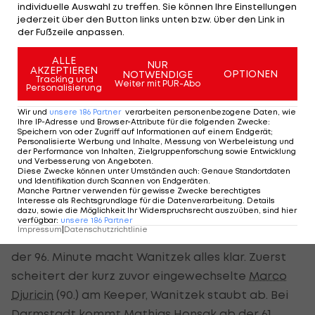
individuelle Auswahl zu treffen. Sie können Ihre Einstellungen
jederzeit über den Button links unten bzw. über den Link in
Wichtiger Sieg für Bochum und Grozurek
der Fußzeile anpassen.
Positive Schlagzeilen kann hingegen Lukas
ALLE
NUR
AKZEPTIEREN
Grozurek schreiben. Der Ex-Rapid, -Admira und -
OPTIONEN
NOTWENDIGE
Tracking und
Weiter mit PUR-Abo
Personalisierung
Sturm-Akteur steht beim abstiegsbedrohten
Karlsruher SC erstmals seit Oktober in der
Wir und
unsere
186
Partner
verarbeiten personenbezogene Daten, wie
Ihre IP-Adresse und Browser-Attribute für die folgenden Zwecke
:
Startelf.
Speichern von oder Zugriff auf Informationen auf einem Endgerät;
Personalisierte Werbung und Inhalte, Messung von Werbeleistung und
der Performance von Inhalten, Zielgruppenforschung sowie Entwicklung
Prompt gelingt mit einem 2:0-Heimsieg gegen das
und Verbesserung von Angeboten
.
Diese Zwecke können unter Umständen auch
:
Genaue Standortdaten
favorisierte Darmstadt ein wichtiger Schritt im
und Identifikation durch Scannen von Endgeräten
.
Manche Partner verwenden für gewisse Zwecke berechtigtes
Keller. Das Siegtor erzielt Hofmann (67.), der nach
Interesse als Rechtsgrundlage für die Datenverarbeitung. Details
dazu, sowie die Möglichkeit Ihr Widerspruchsrecht auszuüben, sind hier
einer Ecke von links ungehindert einschießen kann.
verfügbar
:
unsere
186
Partner
Impressum
|
Datenschutzrichtlinie
Grozurek wird in der 61. Minute ausgewechselt. In
der 96. Minute macht Wanitzek alles klar. Zuerst
scheitert der kurz zuvor eingewechselte
Marco
Djuricin
(90.) am Keeper, Wanitzek staubt ab. Bei
Darmstadt kommt Mathias Honsak ab der 61.