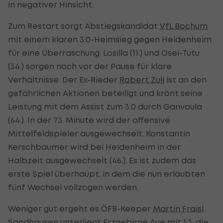
in negativer Hinsicht.
Zum Restart sorgt Abstiegskandidat
VfL Bochum
mit einem klaren 3:0-Heimsieg gegen Heidenheim
für eine Überraschung. Losilla (11.) und Osei-Tutu
(34.) sorgen noch vor der Pause für klare
Verhältnisse. Der Ex-Rieder
Robert Zulj
ist an den
gefährlichen Aktionen beteiligt und krönt seine
Leistung mit dem Assist zum 3:0 durch Ganvoula
(64.). In der 73. Minute wird der offensive
Mittelfeldspieler ausgewechselt. Konstantin
Kerschbaumer wird bei Heidenheim in der
Halbzeit ausgewechselt (46.). Es ist zudem das
erste Spiel überhaupt, in dem die nun erlaubten
fünf Wechsel vollzogen werden.
Weniger gut ergeht es ÖFB-Keeper
Martin Fraisl
.
Sandhausen unterliegt Erzgebirge Aue mit 1:3, die