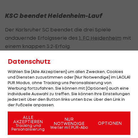
KSC beendet Heidenheim-Lauf
Der Karlsruher SC beendet die drei Spiele
andauernde Erfolgsserie des
1. FC Heidenheim
mit
einem knappen 3:2-Erfolg.
Kleindienst (6.) bringt die Gäste in Führung, Batmaz
Datenschutz
(8., 39.) dreht das Spiel noch in der ersten Hälfte.
Wählen Sie [Alle Akzeptieren] um allen Zwecken, Cookies
Wanitzek (56./E) baut ein komfortables Polster
und Diensten zuzustimmen oder [Nur Notwendige] im LAOLA1
PUR Modus, ohne Tracking uns Peronsalisierung von
auf, Kleindiensts Anschlusstreffer (73.) ist
Werbung fortzufahren. Sie können mit [Optionen] auch eine
schlussendlich zu wenig.
individuelle Auswahl zu treffen. Sie können Ihre Einstellungen
jederzeit über den Button links unten bzw. über den Link in
der Fußzeile anpassen.
Dynamo Dresden siegt dank eines Treffers von
Königsdörffer (61.) mit 1:0 bei Erzgebirge Aue.
ALLE
NUR
AKZEPTIEREN
OPTIONEN
NOTWENDIGE
Tracking und
Heidenheim bleibt mit 27 Punkten auf Rang acht,
Weiter mit PUR-Abo
Personalisierung
der KSC folgt mit drei Punkten weniger auf Platz