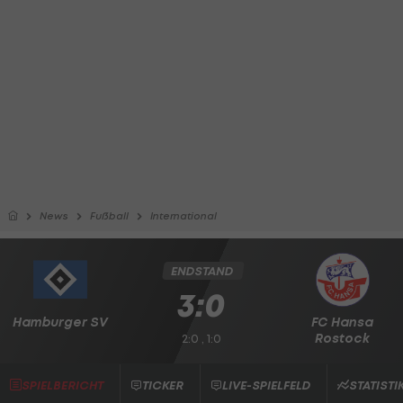
News
Fußball
International
ENDSTAND
3:0
Hamburger SV
FC Hansa
Rostock
2:0 , 1:0
SPIELBERICHT
TICKER
LIVE-SPIELFELD
STATISTI