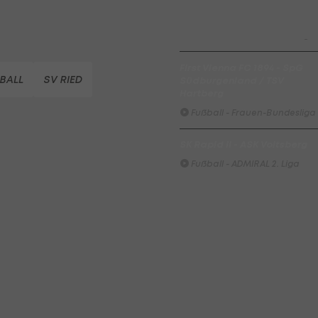
Hartberg überrascht die
Vienna
Fußball - Frauen-Bundesliga
First Vienna FC 1894 - SpG
BALL
SV RIED
Südburgenland / TSV
Hartberg
Fußball - Frauen-Bundesliga
SK Rapid II - ASK Voitsberg
Fußball - ADMIRAL 2. Liga