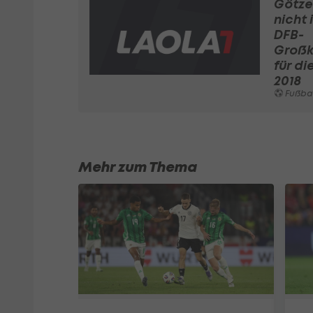
Götze
nicht 
DFB-
Groß
für d
2018
Fußbal
Mehr zum Thema