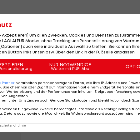
uerte nur acht Spiele an. Der 1,94 Meter große Hüne
hutz
aft", darunter ein Triplepack beim 7:0 gegen
San Marino
le Akzeptieren] um allen Zwecken, Cookies und Diensten zuzustimme
 LAOLA1 PUR Modus, ohne Tracking uns Peronsalisierung von Werbung
h nicht enttäuscht bin. Die WM wäre eine tolle Sache
[Optionen] auch eine individuelle Auswahl zu treffen. Sie können Ihre
den Button links unten bzw. über den Link in der Fußzeile anpassen.
 auch eine positive Seite erkennt. "Meine Kinder freuen
er hinweg viel Zeit mit ihnen verbringen kann.
ZEPTIEREN
NUR NOTWENDIGE
OPTI
Personalisierung
Weiter mit PUR-Abo
Gomez haben im Sturmzentrum den Vorzug gegenüber
6
Partner
verarbeiten personenbezogene Daten, wie Ihre IP-Adresse und Browser-
latz im deutschen WM-Flieger bekommen hat, lässt 
e
:
Speichern von oder Zugriff auf Informationen auf einem Endgerät; Personalisi
von Werbeleistung und der Performance von Inhalten, Zielgruppenforschung sow
h das natürlich nicht, aber wie ich schon oft gesagt
g von Angeboten
.
m Leben außer Fußball."
nnen unter Umständen auch
:
Genaue Standortdaten und Identifikation durch Sca
erwenden für gewisse Zwecke berechtigtes Interesse als Rechtsgrundlage für d
. Details dazu, sowie die Möglichkeit Ihr Widerspruchsrecht auszuüben, sind hie
m mit einem Länderspiel gegen Österreich in Klagenfu
r
chutzrichtlinie