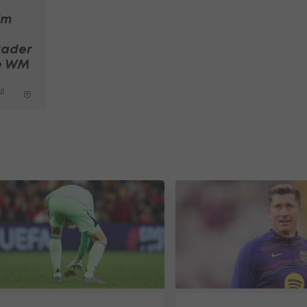
im
kader
ie WM
l