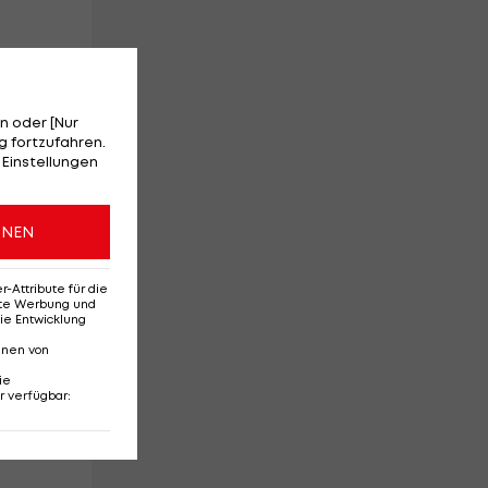
.
n oder [Nur
 fortzufahren.
 Einstellungen
ONEN
Attribute für die
ihn
erte Werbung und
ie Entwicklung
nnen von
ie
r verfügbar
:
rt