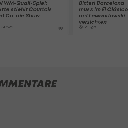
i WM-Quali-Spiel:
Bitter! Barcelona
tte stiehlt Courtois
muss im El Clásico
d Co. die Show
auf Lewandowski
verzichten
FIFA WM
La Liga
3
MMENTARE