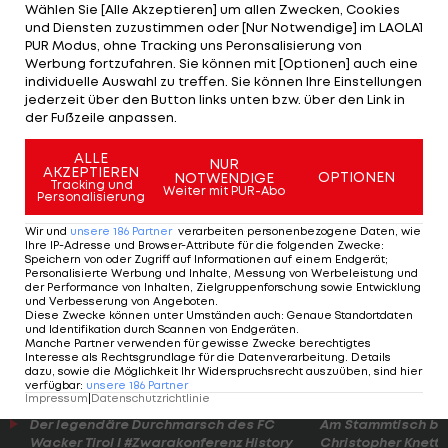
Wählen Sie [Alle Akzeptieren] um allen Zwecken, Cookies
Verordnung würde bedeuten, dass aufgrund der
und Diensten zuzustimmen oder [Nur Notwendige] im LAOLA1
PUR Modus, ohne Tracking uns Peronsalisierung von
geltenden Sperrstunde ab 22.00 Uhr für alle
Werbung fortzufahren. Sie können mit [Optionen] auch eine
Zusammenkünfte unser Heimspiel in Salzburg
individuelle Auswahl zu treffen. Sie können Ihre Einstellungen
jederzeit über den Button links unten bzw. über den Link in
nicht vor Zuschauern umsetzbar ist", sagt Red Bull
der Fußzeile anpassen.
Salzburgs Geschäftsführer
Stephan Reiter
via
ALLE
Twitter. "In Anbetracht der Bedeutung dieses
NUR
AKZEPTIEREN
OPTIONEN
NOTWENDIGE
Spiels hoffen wir, dass sich die Gesamtsituation
Tracking und
Weiter mit PUR-Abo
Personalisierung
entspannt und wir durch unsere gemeinsamen
Wir und
unsere
186
Partner
verarbeiten personenbezogene Daten, wie
Bemühungen am Ende eine Austragung vor Fans
Ihre IP-Adresse und Browser-Attribute für die folgenden Zwecke
:
Speichern von oder Zugriff auf Informationen auf einem Endgerät;
umsetzen können."
Personalisierte Werbung und Inhalte, Messung von Werbeleistung und
der Performance von Inhalten, Zielgruppenforschung sowie Entwicklung
und Verbesserung von Angeboten
.
Eine neue Regelung würde dann auch für
Diese Zwecke können unter Umständen auch
:
Genaue Standortdaten
und Identifikation durch Scannen von Endgeräten
.
Veranstaltungen und Lokale österreichweit
Manche Partner verwenden für gewisse Zwecke berechtigtes
Interesse als Rechtsgrundlage für die Datenverarbeitung. Details
gelten.
dazu, sowie die Möglichkeit Ihr Widerspruchsrecht auszuüben, sind hier
verfügbar
:
unsere
186
Partner
Impressum
|
Datenschutzrichtlinie
Der legendäre Durchmarsch des FC
Am Stammtisch bei
Wacker Tirol I #Zwarakonferenz History
Christopher Knett