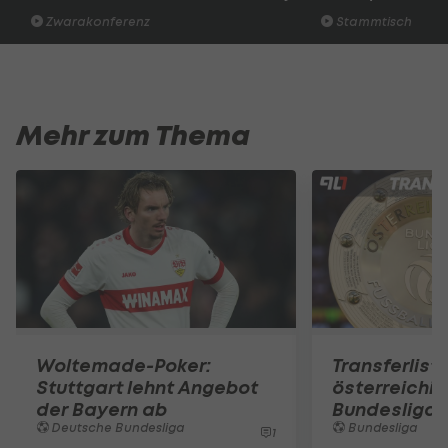
Zwarakonferenz
Stammtisch
Mehr zum Thema
Woltemade-Poker:
Transferlist
Stuttgart lehnt Angebot
österreichi
der Bayern ab
Bundesliga
Deutsche Bundesliga
Bundesliga
1