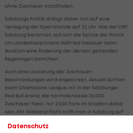
ohne Zuschauer stattfinden.
Salzburgs Politik drängt daher nun auf eine
Verlegung der Sperrstunde auf 23 Uhr. Wie der ORF
Salzburg berichtet, soll sich die Spitze der Politik
um Landeshauptmann Wilfried Haslauer beim
Bund um eine Änderung der derzeit geltenden
Regelungen bemühen.
Auch eine Lockerung der Zuschauer-
Beschränkungen wird angestrebt. Aktuell dürften
beim Champions-League-Hit in der Salzburger
Red Bull Arena, die normalerweise 30.000
Zuschauer fasst, nur 2.000 Fans im Stadion dabei
sein. Mit Maskenpflicht hofft man in Salzburg auf
eine größere Zuschauer-Zahl.
Datenschutz
"Die Regelung durch die derzeit gültige