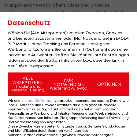
Hauptverantwortlichen, aber bei unserer
Spielweise muss man die Defensivarbeit auf die
gesamte Mannschaft beziehen." Und da agiere
Datenschutz
man in Umschaltsituationen "manchmal nicht
Wählen Sie [Alle Akzeptieren] um allen Zwecken, Cookies
konsequent genug und zu verspielt".
und Diensten zuzustimmen oder [Nur Notwendige] im LAOLA1
PUR Modus, ohne Tracking uns Peronsalisierung von
Werbung fortzufahren. Sie können mit [Optionen] auch eine
Angesprochen auf die erste Partie gegen
David
individuelle Auswahl zu treffen. Sie können Ihre Einstellungen
Alaba
und Co. meint der ÖFB-Verteidiger
jederzeit über den Button links unten bzw. über den Link in
der Fußzeile anpassen.
rückblickend: "Wir haben den Bayern über 80
Minute einen richtig große Aufgabe gegeben. Am
ALLE
NUR
AKZEPTIEREN
Ende ist es halt in die Hose gegangen. Das soll in
OPTIONEN
NOTWENDIGE
Tracking und
Weiter mit PUR-Abo
Personalisierung
diesem Ausmaß auf Champions-League-Niveau
zwar nicht passieren, aber das sind eben auch die
Wir und
unsere
186
Partner
verarbeiten personenbezogene Daten, wie
Ihre IP-Adresse und Browser-Attribute für die folgenden Zwecke
:
Bayern. Die spüren das, wenn der Gegner einen
Speichern von oder Zugriff auf Informationen auf einem Endgerät;
Personalisierte Werbung und Inhalte, Messung von Werbeleistung und
kleinen Knick bekommt."
der Performance von Inhalten, Zielgruppenforschung sowie Entwicklung
und Verbesserung von Angeboten
.
Diese Zwecke können unter Umständen auch
:
Genaue Standortdaten
und Identifikation durch Scannen von Endgeräten
.
"Haben eh den Luxus, rotieren zu
Manche Partner verwenden für gewisse Zwecke berechtigtes