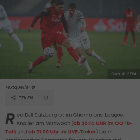
Foto: © GEPA
Textquelle: ©
TEILEN
R
ed Bull Salzburg ist im Champions-League-
Knaller am Mittwoch (
ab 20:45 UHR im OOTB-
Talk
und
ab 21:00 Uhr im LIVE-Ticker
) beim
amtierenden Champion Bayern München auf