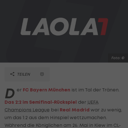
Foto: ©
TEILEN
D
er
FC Bayern München
ist im Tal der Tränen.
Das 2:2 im Semifinal-Rückspiel
der
UEFA
Champions League
bei
Real Madrid
war zu wenig,
um das 1:2 aus dem Hinspiel wettzumachen.
Während die Königlichen am 26. Mai in Kiew im CL-