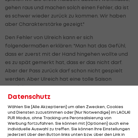
gehen raus und machen solch einen Fehler, da ist
es schwer wieder zurück zu kommen. Wir haben
aber Charakterstärke gezeigt."
Den Fehler von Ulreich kann er sich
folgendermaßen erklären: "Man hat das Gefühl,
dass er zuerst mit der Hand hingehen wollte und
es zu spät gemerkt hat, dass er das nicht darf.
Aber der Pass zurück darf schon nicht gespielt
werden. Aber Ulreich hat eine tolle Saison
gespielt."
Datenschutz
"Wenn du den Titel holen willst, musst du
Wählen Sie [Alle Akzeptieren] um allen Zwecken, Cookies
und Diensten zuzustimmen oder [Nur Notwendige] im LAOLA1
die ganz großen Chancen nützen"
PUR Modus, ohne Tracking uns Peronsalisierung von
Werbung fortzufahren. Sie können mit [Optionen] auch eine
Die Enttäuschung war den Spielern eindeutig
individuelle Auswahl zu treffen. Sie können Ihre Einstellungen
jederzeit über den Button links unten bzw. über den Link in
anzusehen. Wieder einmal hat es nicht gereicht,