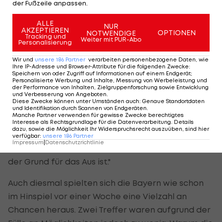
der Fußzeile anpassen.
wieder einmal gegen Real.
ALLE
NUR
AKZEPTIEREN
Alaba wurde als Erster vor das "Sky"-Mikrofon
OPTIONEN
NOTWENDIGE
Tracking und
Weiter mit PUR-Abo
Personalisierung
gebeten, beim 1:1-Ausgleich durch Benzema (11.)
ließ er den Stürmer entwischen und einköpfen.
Wir und
unsere
186
Partner
verarbeiten personenbezogene Daten, wie
Ihre IP-Adresse und Browser-Attribute für die folgenden Zwecke
:
Speichern von oder Zugriff auf Informationen auf einem Endgerät;
"Unmittelbar nach dem Spiel ist es schwierig, wie
Personalisierte Werbung und Inhalte, Messung von Werbeleistung und
der Performance von Inhalten, Zielgruppenforschung sowie Entwicklung
es in uns aussieht. Wir sind sehr enttäuscht über
und Verbesserung von Angeboten
.
Diese Zwecke können unter Umständen auch
:
Genaue Standortdaten
das Ausscheiden, weil viel mehr drin war. Wir
und Identifikation durch Scannen von Endgeräten
.
Manche Partner verwenden für gewisse Zwecke berechtigtes
hätten es uns sicher verdient, ins Finale
Interesse als Rechtsgrundlage für die Datenverarbeitung. Details
dazu, sowie die Möglichkeit Ihr Widerspruchsrecht auszuüben, sind hier
einzuziehen. Wir wissen alle, dass wir Chancen
verfügbar
:
unsere
186
Partner
Impressum
|
Datenschutzrichtlinie
hatten, die aber liegengelassen haben und das
der Grund für das Aus ist."
Auch diesmal spielten sich die Bayern wie schon
im Hinspiel vor einer Woche eine Vielzahl an
Chancen heraus. Zwei Treffer waren aufgrund der