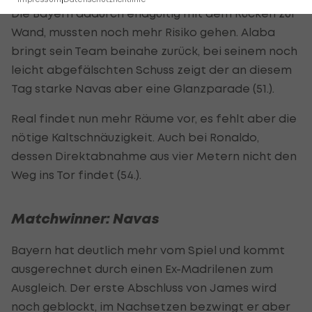
Die Bayern dadurch endgültig mit dem Rücken zur
Wand, mussten noch mehr Risiko gehen. Alaba
bringt sein Team beinahe zurück, bei seinem noch
leicht abgefälschten Schuss zeigt der an diesem
Tag starke Navas aber eine Glanzparade (51.).
Real findet nun mehr Räume vor, es fehlt aber die
nötige Kaltschnäuzigkeit. Auch bei Ronaldo,
dessen Direktabnahme aus vier Metern nicht den
Weg ins Tor findet (54.).
Matchwinner: Navas
Bayern hat deutlich mehr vom Spiel und kommt
ausgerechnet durch einen Ex-Madrilenen zum
Ausgleich. Der erste Abschluss von James wird
noch geblockt, im Nachsetzen bezwingt er aber