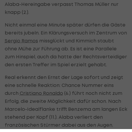
Alaba-Hereingabe verpasst Thomas Müller nur
knapp (2.).
Nicht einmal eine Minute später dürfen die Gäste
bereits jubeln. Ein Klärungsversuch im Zentrum von
Sergio Ramos
missglückt und Kimmich staubt
ohne Mühe zur Führung ab. Es ist eine Parallele
zum Hinspiel, auch da hatte der Rechtsverteidiger
den ersten Treffer im Spiel erzielt gehabt.
Real erkennt den Ernst der Lage sofort und zeigt
eine schnelle Reaktion: Chance Nummer eins
durch
Cristiano Ronaldo
(6.) führt noch nicht zum
Erfolg, die zweite Möglichkeit dafür schon. Nach
Marcelo-Idealflanke trifft Benzema am langen Eck
stehend per Kopf (11.). Alaba verliert den
französischen Stürmer dabei aus den Augen.