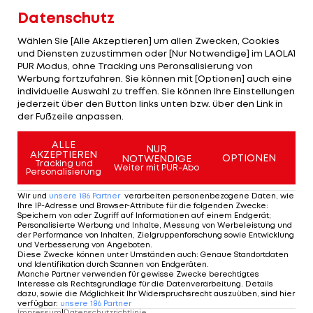
Kurz vor der Pause haben die "Königlichen" dann
Datenschutz
noch das nötige Glück auf ihrer Seite. Der
Wählen Sie [Alle Akzeptieren] um allen Zwecken, Cookies
türkische Schiedsrichter Cüneyt Cakir ahndet ein
und Diensten zuzustimmen oder [Nur Notwendige] im LAOLA1
PUR Modus, ohne Tracking uns Peronsalisierung von
Marcelo-Handspiel im Strafraum nach Kimmich-
Werbung fortzufahren. Sie können mit [Optionen] auch eine
Hereingabe nicht (45.+1).
individuelle Auswahl zu treffen. Sie können Ihre Einstellungen
jederzeit über den Button links unten bzw. über den Link in
der Fußzeile anpassen.
Ulreich patzt nach 20 Sekunden
ALLE
NUR
AKZEPTIEREN
OPTIONEN
NOTWENDIGE
Unmittelbar nach Wiederanpfiff werden die
Tracking und
Weiter mit PUR-Abo
Personalisierung
Münchner Aussichten wegen eines
Wir und
unsere
186
Partner
verarbeiten personenbezogene Daten, wie
katastrophalen Tormannfehlers noch deutlich
Ihre IP-Adresse und Browser-Attribute für die folgenden Zwecke
:
Speichern von oder Zugriff auf Informationen auf einem Endgerät;
düsterer.
Sven Ulreich
rutscht an einem nicht
Personalisierte Werbung und Inhalte, Messung von Werbeleistung und
der Performance von Inhalten, Zielgruppenforschung sowie Entwicklung
idealen Tolisso-Rückpass vorbei, woraufhin
und Verbesserung von Angeboten
.
Diese Zwecke können unter Umständen auch
:
Genaue Standortdaten
Benzema den Ball nur noch ins leere Tor bugsieren
und Identifikation durch Scannen von Endgeräten
.
Manche Partner verwenden für gewisse Zwecke berechtigtes
muss. Nicht einmal eine halbe Minute war zu dem
Interesse als Rechtsgrundlage für die Datenverarbeitung. Details
dazu, sowie die Möglichkeit Ihr Widerspruchsrecht auszuüben, sind hier
Zeitpunkt wieder gespielt.
verfügbar
:
unsere
186
Partner
Impressum
|
Datenschutzrichtlinie