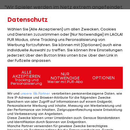
"Wir Spieler werden im Netz extrem angefeindet.
Wenn man sich jede Nachricht durchlesen würde,
Datenschutz
könnte man zwei Tage lang nicht mehr schlafen.
Wählen Sie [Alle Akzeptieren] um allen Zwecken, Cookies
Es ist Wahnsinn, was sich Leute unter dem
und Diensten zuzustimmen oder [Nur Notwendige] im LAOLA1
Deckmantel der Anonymität herausnehmen,
PUR Modus, ohne Tracking uns Peronsalisierung von
Werbung fortzufahren. Sie können mit [Optionen] auch eine
andere aufs Übelste zu beleidigen, zu
individuelle Auswahl zu treffen. Sie können Ihre Einstellungen
diskriminieren und dann noch rassistisch zu
jederzeit über den Button links unten bzw. über den Link in
der Fußzeile anpassen.
werden."
ALLE
Als Profi müsse man es aushalten, wenn man von
NUR
AKZEPTIEREN
OPTIONEN
NOTWENDIGE
Tracking und
Fans im Stadion von zahlenden Fans ausgepfiffen
Weiter mit PUR-Abo
Personalisierung
werde. Aber: "Wenn es persönliche Beleidigungen
Wir und
unsere
186
Partner
verarbeiten personenbezogene Daten, wie
oder Morddrohungen gibt, ist die Grenze weit
Ihre IP-Adresse und Browser-Attribute für die folgenden Zwecke
:
Speichern von oder Zugriff auf Informationen auf einem Endgerät;
überschritten."
Personalisierte Werbung und Inhalte, Messung von Werbeleistung und
der Performance von Inhalten, Zielgruppenforschung sowie Entwicklung
und Verbesserung von Angeboten
.
Morddrohungen habe es zum Teil gegeben: "Aber
Diese Zwecke können unter Umständen auch
:
Genaue Standortdaten
und Identifikation durch Scannen von Endgeräten
.
das kann ich nicht ernst nehmen. Das sind Leute,
Manche Partner verwenden für gewisse Zwecke berechtigtes