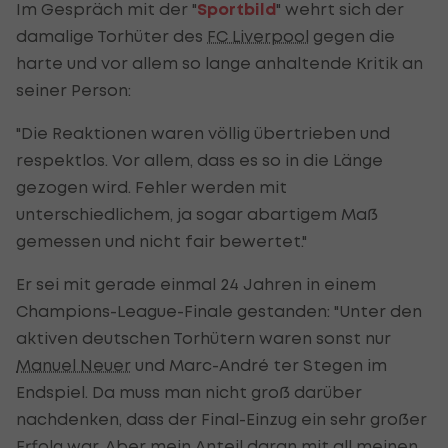
Im Gespräch mit der "
Sportbild
" wehrt sich der
damalige Torhüter des
FC Liverpool
gegen die
harte und vor allem so lange anhaltende Kritik an
seiner Person:
"Die Reaktionen waren völlig übertrieben und
respektlos. Vor allem, dass es so in die Länge
gezogen wird. Fehler werden mit
unterschiedlichem, ja sogar abartigem Maß
gemessen und nicht fair bewertet."
Er sei mit gerade einmal 24 Jahren in einem
Champions-League-Finale gestanden: "Unter den
aktiven deutschen Torhütern waren sonst nur
Manuel Neuer
und Marc-André ter Stegen im
Endspiel. Da muss man nicht groß darüber
nachdenken, dass der Final-Einzug ein sehr großer
Erfolg war. Aber mein Anteil daran mit all meinen