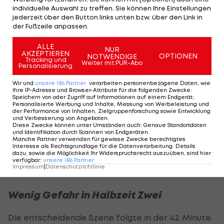
Gefährlicher war da schon die erste Chance der
individuelle Auswahl zu treffen. Sie können Ihre Einstellungen
jederzeit über den Button links unten bzw. über den Link in
Gäste. Nach Kopfballvorlage von Tobias Kainz
der Fußzeile anpassen.
stand Tadic vor dem leeren Tor, der Goalgetter
ALLE
wurde aber in letzter Sekunde von
Dejan Ljubicic
NUR
AKZEPTIEREN
OPTIONEN
NOTWENDIGE
Tracking und
am Abschluss gehindert (9.).
Weiter mit PUR-Abo
Personalisierung
Vier Minuten später ließ auch Rapid einen Sitzer
Wir und
unsere
186
Partner
verarbeiten personenbezogene Daten, wie
Ihre IP-Adresse und Browser-Attribute für die folgenden Zwecke
:
aus. Christoph Knasmüllner zog allein Richtung
Speichern von oder Zugriff auf Informationen auf einem Endgerät;
Personalisierte Werbung und Inhalte, Messung von Werbeleistung und
Hartberg-Tor, scheiterte jedoch an Swete.
der Performance von Inhalten, Zielgruppenforschung sowie Entwicklung
und Verbesserung von Angeboten
.
Sekunden später wurde ein Demir-Schuss aus
Diese Zwecke können unter Umständen auch
:
Genaue Standortdaten
und Identifikation durch Scannen von Endgeräten
.
guter Position abgeblockt, in der 32. Minute schoss
Manche Partner verwenden für gewisse Zwecke berechtigtes
Interesse als Rechtsgrundlage für die Datenverarbeitung. Details
Stefan Schwab am langen Eck vorbei.
dazu, sowie die Möglichkeit Ihr Widerspruchsrecht auszuüben, sind hier
verfügbar
:
unsere
186
Partner
Impressum
|
Datenschutzrichtlinie
Wenig Gefahr in Halbzeit Zwei
Die entscheidende Szene folgte in der 42. Minute.