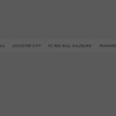
Fußball - ADMIRAL 2. Liga
ALL
LEICESTER CITY
FC RED BULL SALZBURG
TRANSFE