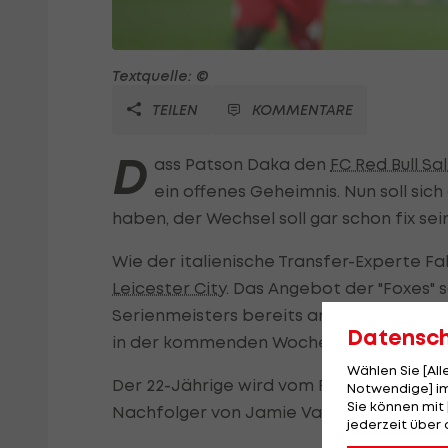
Textquelle: ©
TEILEN
KOMMENTARE
D
ass Patson Daka den
FC Red Bull Sa
ein offenes Geheimnis. Nun soll sic
haben, der Wechsel soll gar schon fix sein
Wie der italienische Transfer-Experte F
Leicester City
. Das Angebot der "Foxes" 
Serienmeisters bereits angenommen word
Datensc
in der kommenden Woche erfolgen.
Wählen Sie [Al
Der 22-Jährige wird vom Fünften der ab
Notwendige] im
Sie können mit 
Nachfolger von Jamie Vardy gesehen.
jederzeit über 