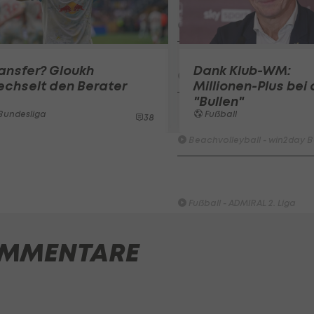
Bundesliga-Premiere ein Tor
Fußball - Frauen-Bundesliga
First Vienna FC 1894 - SK Rap
ansfer? Gloukh
Dank Klub-WM:
Fußball - Frauen-Bundesliga
echselt den Berater
Millionen-Plus bei
"Bullen"
win2day Beach Tour PRO OPE
Bundesliga
Fußball
38
Entscheidung
Beachvolleyball - win2day B
Highlights: Neuzugang führt 
LigaZwa-Auftaktsieg
Fußball - ADMIRAL 2. Liga
FC Hertha Wels - SV Austria
MMENTARE
Fußball - ADMIRAL 2. Liga
ADMIRAL 2.Liga: Torparade - A
Runde