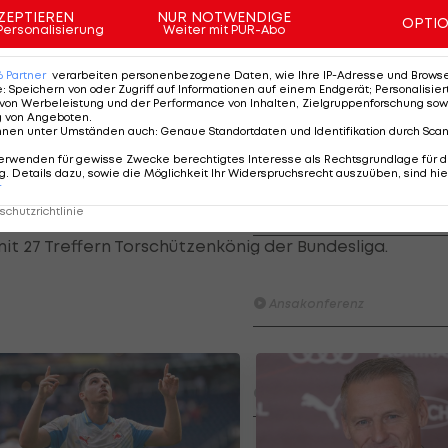
)
ZEPTIEREN
NUR NOTWENDIGE
OPTI
Personalisierung
Weiter mit PUR-Abo
6
Partner
verarbeiten personenbezogene Daten, wie Ihre IP-Adresse und Browser-
Am Stammtisch bei Andy O
e
:
Speichern von oder Zugriff auf Informationen auf einem Endgerät; Personalisi
Knett
von Werbeleistung und der Performance von Inhalten, Zielgruppenforschung sow
ursprünglich noch bis Sommer 2024. Der Angreifer
g von Angeboten
.
Stammtisch
League
, wurde vier Mal Meister und drei Mal Cupsieger.
nnen unter Umständen auch
:
Genaue Standortdaten und Identifikation durch Sca
erwenden für gewisse Zwecke berechtigtes Interesse als Rechtsgrundlage für d
I schau a #LigaZWA - Die Hig
. Details dazu, sowie die Möglichkeit Ihr Widerspruchsrecht auszuüben, sind hie
 die ihn im Jänner 2017 aus seiner Heimat geholt haben, 
Runde)
r
 geliefert.
chutzrichtlinie
I schau a LigaZWA
t 27 Treffern Torschützenkönig der Bundesliga.
LASK-Traumstart: Sind die Li
Titelfavorit?
Ansakonferenz
Wacker furios: Was ist in di
möglich? I #Zwarakonferenz 
Zwarakonferenz
HIGHLIGHTS: Rapid-Frauen li