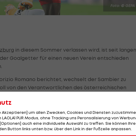
Foto: © GEPA
lzburg
in diesem Sommer verlassen wird, ist seit lange
h der Goalgetter für einen neuen Verein entschieden
.
abrizio Romano berichtet, wechselt der Sambier zu
soll von den Verantwortlichen des österreichischen
en sein. Die offizielle Bekanntgabe des Wechsels sol
hutz
le Akzeptieren] um allen Zwecken, Cookies und Diensten zuzustimme
gelaufenen Premier-League-Saison als Langzeit-
 LAOLA1 PUR Modus, ohne Tracking uns Peronsalisierung von Werbung
[Optionen] auch eine individuelle Auswahl zu treffen. Sie können Ihre
den Button links unten bzw. über den Link in der Fußzeile anpassen.