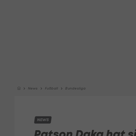
News
Fußball
Bundesliga
NEWS
Patson Daka hat s