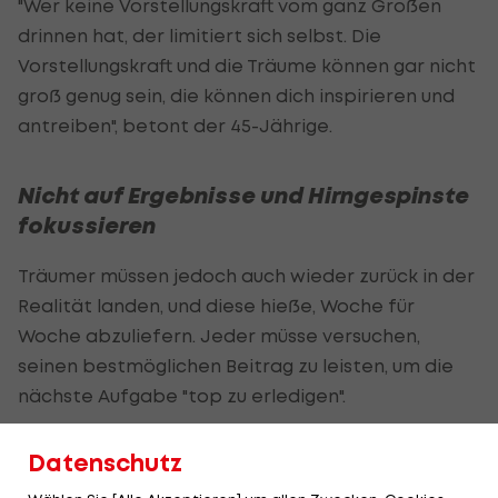
"Wer keine Vorstellungskraft vom ganz Großen
drinnen hat, der limitiert sich selbst. Die
Vorstellungskraft und die Träume können gar nicht
groß genug sein, die können dich inspirieren und
antreiben", betont der 45-Jährige.
Nicht auf Ergebnisse und Hirngespinste
fokussieren
Träumer müssen jedoch auch wieder zurück in der
Realität landen, und diese hieße, Woche für
Woche abzuliefern. Jeder müsse versuchen,
seinen bestmöglichen Beitrag zu leisten, um die
nächste Aufgabe "top zu erledigen".
"Das ist der Fokus. Wer sich nur auf Ergebnisse und
Datenschutz
Hirngespinste fokussiert, wird vergessen das zu