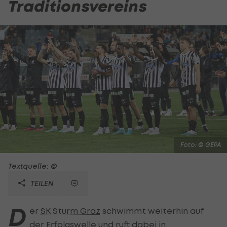
Traditionsvereins
Foto: © GEPA
Textquelle: ©
TEILEN
D
er
SK Sturm Graz
schwimmt weiterhin auf
der Erfolgswelle und ruft dabei in