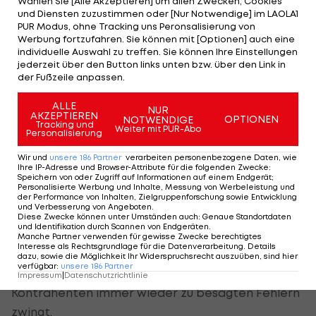
Wählen Sie [Alle Akzeptieren] um allen Zwecken, Cookies
tun, was nötig ist, um dahinzukommen", so Ilzer.
und Diensten zuzustimmen oder [Nur Notwendige] im LAOLA1
PUR Modus, ohne Tracking uns Peronsalisierung von
So ein Flow will gehegt und gepflegt werden.
Werbung fortzufahren. Sie können mit [Optionen] auch eine
individuelle Auswahl zu treffen. Sie können Ihre Einstellungen
Ist man in selbigem, muss auch nicht alles gelingen
jederzeit über den Button links unten bzw. über den Link in
der Fußzeile anpassen.
und man geht trotzdem als Sieger vom Platz.
Gegen Rapid hat Ilzer auch nicht alles gefallen,
ALLE
NUR
AKZEPTIEREN
OPTIONEN
NOTWENDIGE
aber gerade in Sachen "Qualität der Topchancen"
Tracking und
Weiter mit PUR-Abo
Personalisierung
sei man das bessere Team gewesen.
Wir und
unsere
186
Partner
verarbeiten personenbezogene Daten, wie
Ihre IP-Adresse und Browser-Attribute für die folgenden Zwecke
:
Speichern von oder Zugriff auf Informationen auf einem Endgerät;
Stress beim Gegner
Personalisierte Werbung und Inhalte, Messung von Werbeleistung und
der Performance von Inhalten, Zielgruppenforschung sowie Entwicklung
und Verbesserung von Angeboten
.
Auf Seiten Rapids beklagte man die Eigenfehler,
Diese Zwecke können unter Umständen auch
:
Genaue Standortdaten
und Identifikation durch Scannen von Endgeräten
.
die zu Sturms Toren geführt hätten. Eines der
Manche Partner verwenden für gewisse Zwecke berechtigtes
Interesse als Rechtsgrundlage für die Datenverarbeitung. Details
Erfolgsgeheimnisse der Steirer in dieser Saison ist
dazu, sowie die Möglichkeit Ihr Widerspruchsrecht auszuüben, sind hier
verfügbar
:
unsere
186
Partner
es jedoch durchaus auch, dass man die
Impressum
|
Datenschutzrichtlinie
Kontrahenten immer wieder zu besagten Fehlern
zwingt.