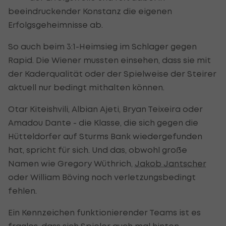
beeindruckender Konstanz die eigenen
Erfolgsgeheimnisse ab.
So auch beim 3:1-Heimsieg im Schlager gegen
Rapid. Die Wiener mussten einsehen, dass sie mit
der Kaderqualität oder der Spielweise der Steirer
aktuell nur bedingt mithalten können.
Otar Kiteishvili, Albian Ajeti, Bryan Teixeira oder
Amadou Dante - die Klasse, die sich gegen die
Hütteldorfer auf Sturms Bank wiedergefunden
hat, spricht für sich. Und das, obwohl große
Namen wie Gregory Wüthrich,
Jakob Jantscher
oder William Böving noch verletzungsbedingt
fehlen.
Ein Kennzeichen funktionierender Teams ist es
fraglos, dass sich Spieler auch mal hinten