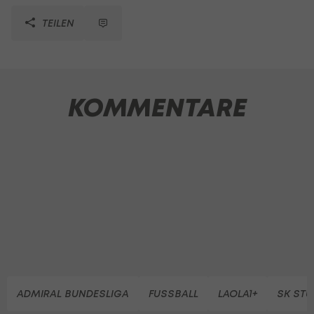
TEILEN
KOMMENTARE
ADMIRAL BUNDESLIGA
FUSSBALL
LAOLA1+
SK ST