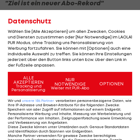
"Ziel ist ein neuer Abo-Rekord"
Obwohl der sportliche Turnaround nach zwei
Datenschutz
schwachen Saisonen ausgerechnet ohne
Wählen Sie [Alle Akzeptieren] um allen Zwecken, Cookies
Stimmung im Stadion gelang, sehnt man beim
und Diensten zuzustimmen oder [Nur Notwendige] im LAOLA1
Publikumsverein die Rückkehr der Fans herbei.
PUR Modus, ohne Tracking uns Peronsalisierung von
Werbung fortzufahren. Sie können mit [Optionen] auch eine
"Besonders freut mich, dass die Sturm-Familie
individuelle Auswahl zu treffen. Sie können Ihre Einstellungen
wieder gemeinsam im Stadion sein wird", blickt
jederzeit über den Button links unten bzw. über den Link in
der Fußzeile anpassen.
Präsident und Trainingszaungast Christian Jauk
voraus.
ALLE
NUR
AKZEPTIEREN
OPTIONEN
NOTWENDIGE
Tracking und
Weiter mit PUR-Abo
Er sieht Nachholeffekte: "Es herrscht eine gewisse
Personalisierung
Euphorie, die auch am Verkauf der Dauerkarten
Wir und
unsere
186
Partner
verarbeiten personenbezogene Daten, wie
Ihre IP-Adresse und Browser-Attribute für die folgenden Zwecke
:
sichtbar ist", sagt Jauk. "Unser Ziel ist ein neuer
Speichern von oder Zugriff auf Informationen auf einem Endgerät;
Personalisierte Werbung und Inhalte, Messung von Werbeleistung und
Abo-Rekord." Ein solcher würde im Bereich von
der Performance von Inhalten, Zielgruppenforschung sowie Entwicklung
6.000 Karten liegen. Der offene Verkauf startete
und Verbesserung von Angeboten
.
Diese Zwecke können unter Umständen auch
:
Genaue Standortdaten
am Montag.
und Identifikation durch Scannen von Endgeräten
.
Manche Partner verwenden für gewisse Zwecke berechtigtes