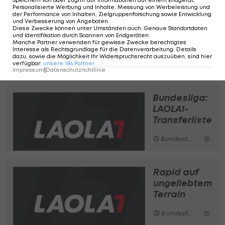
Speichern von oder Zugriff auf Informationen auf einem Endgerät;
Mario Grgic. Der Verein lässt die beiden Spieler
Personalisierte Werbung und Inhalte, Messung von Werbeleistung und
der Performance von Inhalten, Zielgruppenforschung sowie Entwicklung
nicht hängen und hat die Verträge bereits
und Verbesserung von Angeboten
.
Diese Zwecke können unter Umständen auch
:
Genaue Standortdaten
verlängert.
und Identifikation durch Scannen von Endgeräten
.
Manche Partner verwenden für gewisse Zwecke berechtigtes
Interesse als Rechtsgrundlage für die Datenverarbeitung. Details
dazu, sowie die Möglichkeit Ihr Widerspruchsrecht auszuüben, sind hier
verfügbar
:
unsere
186
Partner
Impressum
|
Datenschutzrichtlinie
Bundesliga:
LAOLA1-
Transferliste
Bundesliga
Rapid auf
ungeliebtem
Terrain
Bundesliga