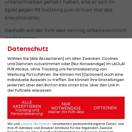
unterschrieben gehabt haben, ehe er sich im
Spiel gegen RB Salzburg zum dritten Mal das
Kreuzbandriss.
Deshalb will der SVM den Vertrag arbeitsrechtlich
prüfen lassen.
Datenschutz
Kommt Salomon aus Altach?
Wählen Sie [Alle Akzeptieren] um allen Zwecken, Cookies
und Diensten zuzustimmen oder [Nur Notwendige] im LAOLA1
PUR Modus, ohne Tracking uns Peronsalisierung von
Prinzipiell steht den Burgenländern noch viel
Werbung fortzufahren. Sie können mit [Optionen] auch eine
Arbeit ins Haus, da fast die Hälfte der Verträge
individuelle Auswahl zu treffen. Sie können Ihre Einstellungen
jederzeit über den Button links unten bzw. über den Link in
ausläuft - zumindest offiziell.
der Fußzeile anpassen.
Als Neuzugang wird Patrick Salomon vom
SCR
ALLE
NUR
Altach
ins Spiel gebracht, doch auch dessen
AKZEPTIEREN
OPTIONEN
NOTWENDIGE
Tracking und
Weiter mit PUR-Abo
Personalisierung
Transfer ist noch nicht bestätigt.
Wir und
unsere
186
Partner
verarbeiten personenbezogene Daten, wie
Rückendeckung gibt es für die Verletzten Fran und
Ihre IP-Adresse und Browser-Attribute für die folgenden Zwecke
: