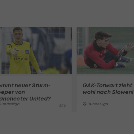
ommt neuer Sturm-
GAK-Torwart zieht
eeper von
wohl nach Slowen
anchester United?
Bundesliga
Bundesliga
16