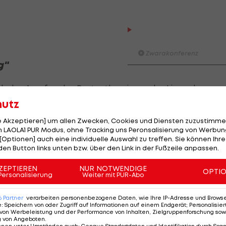
Der legendäre Durchmar
Tirol I #Zwarakonferenz Hi
Zwarakonferenz
g"
Am Stammtisch bei Andy Ogr
Knett
ch des Anrufes des Protestkomitees der Linzer kann
Stammtisch
on die Möglichkeit haben, dass wir eine andere Instan
hutz
cht ok ist. Wir leben in einem Rechtsstaat. Wenn es
le Akzeptieren] um allen Zwecken, Cookies und Diensten zuzustimme
I schau a #LigaZWA - Die Hig
nrufen."
 LAOLA1 PUR Modus, ohne Tracking uns Peronsalisierung von Werbung
Runde)
[Optionen] auch eine individuelle Auswahl zu treffen. Sie können Ihre
I schau a LigaZWA
den Button links unten bzw. über den Link in der Fußzeile anpassen.
ht den erwünschten Erfolg haben, bleibt noch der Weg
 Ein endgültiges Urteil könnte noch Monate auf sich
LASK-Traumstart: Sind die Li
ZEPTIEREN
NUR NOTWENDIGE
OPTI
Personalisierung
Weiter mit PUR-Abo
Titelfavorit?
ie Meisterfrage der Bundesliga würde erst lange nach
n.
Ansakonferenz
6
Partner
verarbeiten personenbezogene Daten, wie Ihre IP-Adresse und Browser-
e
:
Speichern von oder Zugriff auf Informationen auf einem Endgerät; Personalisi
lspiel vergleicht, zum Beispiel einem Cup-Spiel, daue
von Werbeleistung und der Performance von Inhalten, Zielgruppenforschung sow
Wacker furios: Was ist in di
g von Angeboten
.
möglich? I #Zwarakonferenz 
nnen unter Umständen auch
:
Genaue Standortdaten und Identifikation durch Sca