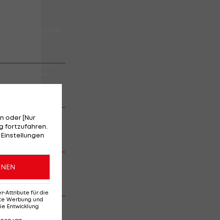
sch des FC Wacker
story
is: Christopher
z
n oder [Nur
hlightshow (1.
 fortzufahren.
 Einstellungen
nzer der
ONEN
Attribute für die
erte Werbung und
rt
ie Entwicklung
eser Saison
SPEZIAL
nnen von