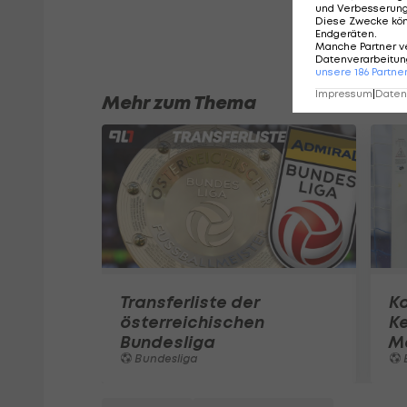
und Verbesserun
Diese Zwecke kö
Endgeräten
.
Manche Partner v
Datenverarbeitung
unsere
186
Partne
Impressum
|
Datens
Mehr zum Thema
Transferliste der
K
österreichischen
K
Bundesliga
M
Bundesliga