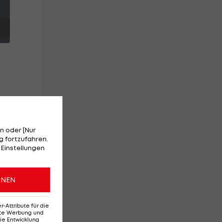
n oder [Nur
 fortzufahren.
 Einstellungen
nd
ONEN
Attribute für die
erte Werbung und
ie Entwicklung