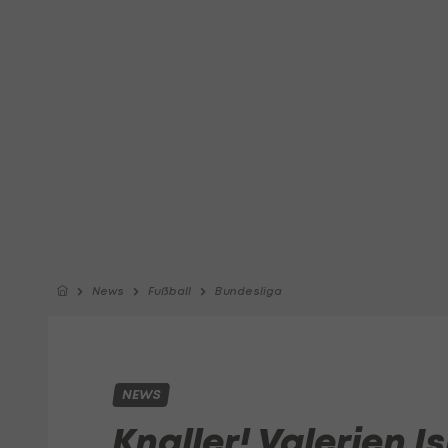
News
Fußball
Bundesliga
NEWS
Knaller! Valerien I