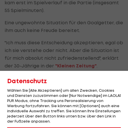
kam erst im Spielverlauf in die Partie (insgesamt
55 Spielminuten).
Eine ungewohnte Situation für den Goalgetter, die
ihm auch keine Freude bereitet.
"Ich muss diese Entscheidung akzeptieren, egal ob
ich sie verstehe oder nicht. Aber die Situation ist
für mich absolut nicht zufriedenstellend", erklärt
der 30-Jährige in der
"Kleinen Zeitung"
.
Bereits vor dem Start ins Frühjahr habe er das
Datenschutz
Gespräch mit Trainer
Markus Schopp
gesucht: "Er
Wählen Sie [Alle Akzeptieren] um allen Zwecken, Cookies
hat mir erklärt, dass er ein paar neue Sachen
und Diensten zuzustimmen oder [Nur Notwendige] im LAOLA1
ausprobieren will. Mit den neuen Spielern wurde
PUR Modus, ohne Tracking uns Peronsalisierung von
Werbung fortzufahren. Sie können mit [Optionen] auch eine
logischerweise auch der Konkurrenzkampf größer.
individuelle Auswahl zu treffen. Sie können Ihre Einstellungen
Das ist für den Verein sehr positiv."
jederzeit über den Button links unten bzw. über den Link in
der Fußzeile anpassen.