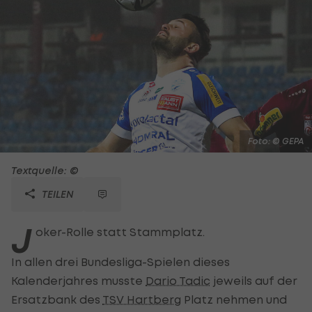
Foto: © GEPA
Textquelle: ©
TEILEN
J
oker-Rolle statt Stammplatz.
In allen drei Bundesliga-Spielen dieses
Kalenderjahres musste
Dario Tadic
jeweils auf der
Ersatzbank des
TSV Hartberg
Platz nehmen und