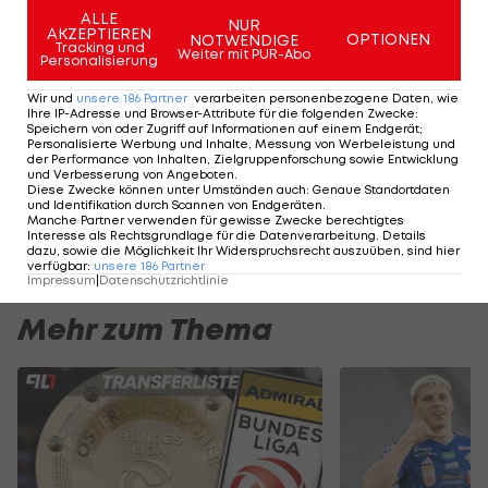
In den letzten drei Spielen gelang den Oststeirern
ALLE
NUR
jedoch nur ein Tor. Vielleicht führt dies dazu, dass
AKZEPTIEREN
OPTIONEN
NOTWENDIGE
Tracking und
Weiter mit PUR-Abo
Tadic gegen Austria (
14:30 Uhr im LIVE-Ticker
)
Personalisierung
wieder in die Anfangsformation zurückkehrt.
Wir und
unsere
186
Partner
verarbeiten personenbezogene Daten, wie
Ihre IP-Adresse und Browser-Attribute für die folgenden Zwecke
:
Speichern von oder Zugriff auf Informationen auf einem Endgerät;
Personalisierte Werbung und Inhalte, Messung von Werbeleistung und
Der legendäre Durchmarsch des FC
Am Stammtisch bei
der Performance von Inhalten, Zielgruppenforschung sowie Entwicklung
Wacker Tirol I #Zwarakonferenz History
Christopher Knett
und Verbesserung von Angeboten
.
Diese Zwecke können unter Umständen auch
:
Genaue Standortdaten
und Identifikation durch Scannen von Endgeräten
Zwarakonferenz
.
Stammtisch
Manche Partner verwenden für gewisse Zwecke berechtigtes
Interesse als Rechtsgrundlage für die Datenverarbeitung. Details
dazu, sowie die Möglichkeit Ihr Widerspruchsrecht auszuüben, sind hier
verfügbar
:
unsere
186
Partner
Impressum
|
Datenschutzrichtlinie
Mehr zum Thema