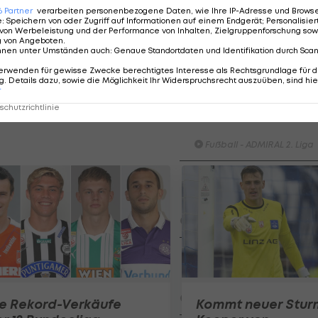
ender von LAOLA1 und ist auf LAOLA1.at jederzeit
6
Partner
verarbeiten personenbezogene Daten, wie Ihre IP-Adresse und Browser-
e
:
Speichern von oder Zugriff auf Informationen auf einem Endgerät; Personalisi
von Werbeleistung und der Performance von Inhalten, Zielgruppenforschung sow
g von Angeboten
.
nnen unter Umständen auch
:
Genaue Standortdaten und Identifikation durch Sca
erwenden für gewisse Zwecke berechtigtes Interesse als Rechtsgrundlage für d
. Details dazu, sowie die Möglichkeit Ihr Widerspruchsrecht auszuüben, sind hie
r
Highlights: Nach frühem
chutzrichtlinie
Rückstand: Austria Salzb
schießt die Vienna ab
Fußball - ADMIRAL 2. Liga
Highlights: Torfestival! Sturm 
besiegt den FAC
überraschend
Fußball - ADMIRAL 2. Liga
Highlights: Doppelpacker
Thalissinho schießt Bregenz
gegen Kapfenberg zu Sieg
Fußball - ADMIRAL 2. Liga
ie Rekord-Verkäufe
Kommt neuer Stur