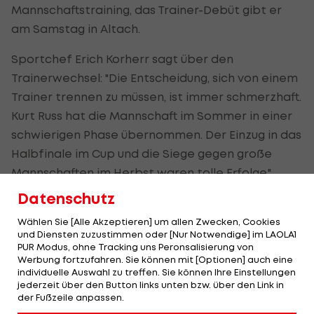
Mannschaftstraining, das Trainer-Debüt gibt er
am Samstag in Altach.
Sportchef Erich Korherr sagt über den
Trainerwechsel: "Die Entscheidung, sich von einem
Trainer trennen zu müssen, ist immer schmerzhaft.
Kurt Russ hat die Mannschaft im Sommer in einer
schwierigen Phase übernommen. Der Einzug in das
Halbfinale im Cup und die Siege gegen große
Mannschaften im Herbst waren tolle Erfolge."
Datenschutz
Entwicklung unter Russ "ging nicht in die
Wählen Sie [Alle Akzeptieren] um allen Zwecken, Cookies
gewünschte Richtung"
und Diensten zuzustimmen oder [Nur Notwendige] im LAOLA1
PUR Modus, ohne Tracking uns Peronsalisierung von
Werbung fortzufahren. Sie können mit [Optionen] auch eine
"Leider ging die Entwicklung in den vergangenen
individuelle Auswahl zu treffen. Sie können Ihre Einstellungen
Wochen und Monaten nicht in die gewünschte
jederzeit über den Button links unten bzw. über den Link in
der Fußzeile anpassen.
Richtung. Ein Aufwärtstrend war nicht zu