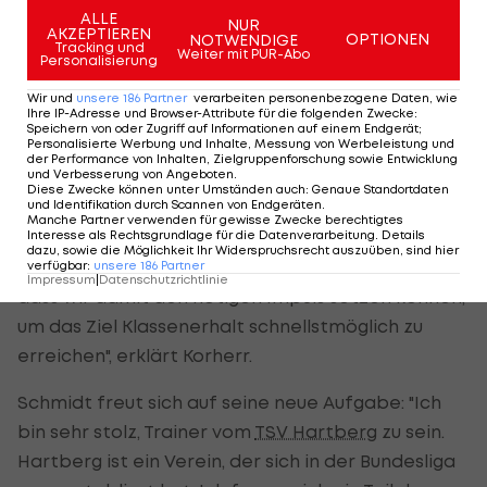
erkennen, weshalb wir uns für einen
ALLE
NUR
AKZEPTIEREN
OPTIONEN
NOTWENDIGE
Trainerwechsel entschieden haben. Wir möchten
Tracking und
Weiter mit PUR-Abo
Personalisierung
uns bei Kurt, der bis zum letzten Tag immer alles
Wir und
unsere
186
Partner
verarbeiten personenbezogene Daten, wie
gegeben hat, für seinen Einsatz herzlich
Ihre IP-Adresse und Browser-Attribute für die folgenden Zwecke
:
Speichern von oder Zugriff auf Informationen auf einem Endgerät;
bedanken und wünschen ihm alles Gute für die
Personalisierte Werbung und Inhalte, Messung von Werbeleistung und
Zukunft", so Korherr weiter.
der Performance von Inhalten, Zielgruppenforschung sowie Entwicklung
und Verbesserung von Angeboten
.
Diese Zwecke können unter Umständen auch
:
Genaue Standortdaten
und Identifikation durch Scannen von Endgeräten
.
Klaus Schmidt passe zum
TSV Hartberg
wie "die
Manche Partner verwenden für gewisse Zwecke berechtigtes
Faust aufs Auge. Ein erfahrener Mann, der auf sein
Interesse als Rechtsgrundlage für die Datenverarbeitung. Details
dazu, sowie die Möglichkeit Ihr Widerspruchsrecht auszuüben, sind hier
Engagement brennt. Wir sind davon überzeugt,
verfügbar
:
unsere
186
Partner
Impressum
|
Datenschutzrichtlinie
dass wir damit den nötigen Impuls setzen können,
um das Ziel Klassenerhalt schnellstmöglich zu
erreichen", erklärt Korherr.
Schmidt freut sich auf seine neue Aufgabe: "Ich
bin sehr stolz, Trainer vom
TSV Hartberg
zu sein.
Hartberg ist ein Verein, der sich in der Bundesliga