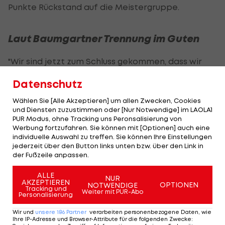
Punkte Rückstand auf die Meistergruppe.
Laut Baumgartner Trennung im Guten
"Wir sind jetzt zum Schluss gekommen, dass wir
alles unternehmen müssen, um wieder mehr
Datenschutz
Selbstvertrauen und Euphorie in die Mannschaft
Wählen Sie [Alle Akzeptieren] um allen Zwecken, Cookies
zu bringen. Wir brauchen jetzt neue Impulse,
und Diensten zuzustimmen oder [Nur Notwendige] im LAOLA1
damit wir auch in dieser Saison unsere Ziele
PUR Modus, ohne Tracking uns Peronsalisierung von
Werbung fortzufahren. Sie können mit [Optionen] auch eine
erreichen können", sagt Geschäftsführer Rainer
individuelle Auswahl zu treffen. Sie können Ihre Einstellungen
Wöllinger.
jederzeit über den Button links unten bzw. über den Link in
der Fußzeile anpassen.
"Die gemeinsame, intensive und erfolgreiche Zeit
ALLE
mit Gerald Baumgartner werde ich immer in
NUR
AKZEPTIEREN
OPTIONEN
NOTWENDIGE
Tracking und
positiver Erinnerung halten. Ich bin davon
Weiter mit PUR-Abo
Personalisierung
überzeugt, dass er seinen weiteren Weg
Wir und
unsere
186
Partner
verarbeiten personenbezogene Daten, wie
erfolgreich gestalten wird", ergänzt
Ihre IP-Adresse und Browser-Attribute für die folgenden Zwecke
: