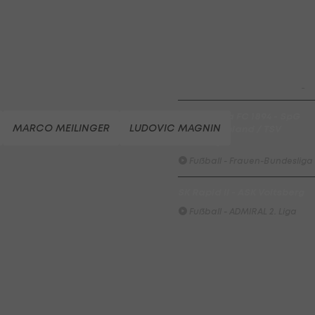
HIGHLIGHTS: SpG
Südburgenland / TSV
Hartberg überrascht die
Vienna
Fußball - Frauen-Bundesliga
First Vienna FC 1894 - SpG
MARCO MEILINGER
LUDOVIC MAGNIN
Südburgenland / TSV
Hartberg
Fußball - Frauen-Bundesliga
SK Rapid II - ASK Voitsberg
Fußball - ADMIRAL 2. Liga