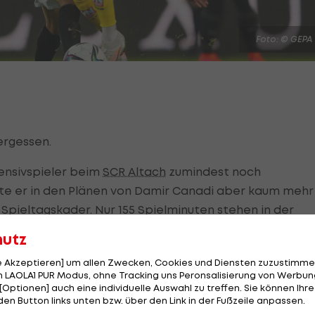
Foto: © GEPA
ergessen.
ensivspieler beim
SCR Altach
zumindest noch
te er in den Plänen von Damir Canadi aber kaum mehr
m Spieltagskader. Nur 155 Spielminuten stehen in der
to. Zum letzten Mal in der Startelf stand er in der
hutz
le Akzeptieren] um allen Zwecken, Cookies und Diensten zuzustimme
 LAOLA1 PUR Modus, ohne Tracking uns Peronsalisierung von Werbung
rainer, neues Glück. Denn Neo-Coach Ludovic Magnin se
[Optionen] auch eine individuelle Auswahl zu treffen. Sie können Ihre
 in der Vorbereitung oft ran. Trotz der großen Konkurre
den Button links unten bzw. über den Link in der Fußzeile anpassen.