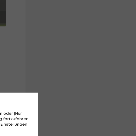
n oder [Nur
 fortzufahren.
tzt
 Einstellungen
nz