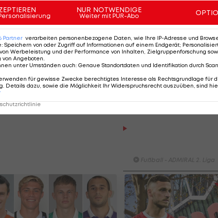
, zum Frühjahrsauftakt gegen seinen Ex-Klub Austria W
ZEPTIEREN
NUR NOTWENDIGE
OPTI
on Beginn an aufzulaufen.
Personalisierung
Weiter mit PUR-Abo
len werde. Ich bin seit der Vorbereitung sehr positiv
6
Partner
verarbeiten personenbezogene Daten, wie Ihre IP-Adresse und Browser-
e
:
Speichern von oder Zugriff auf Informationen auf einem Endgerät; Personalisi
-Kicker in der "
Krone
".
von Werbeleistung und der Performance von Inhalten, Zielgruppenforschung sow
g von Angeboten
.
nnen unter Umständen auch
:
Genaue Standortdaten und Identifikation durch Sca
e, das neue Vertrauen zurückzuzahlen. Sein bisher
erwenden für gewisse Zwecke berechtigtes Interesse als Rechtsgrundlage für d
st genau ein Jahr her - der Siegtreffer zum 1:0 beim WA
. Details dazu, sowie die Möglichkeit Ihr Widerspruchsrecht auszuüben, sind hie
r
chutzrichtlinie
Highlights: Nach frühem
Rückstand: Austria Salzb
schießt die Vienna ab
Fußball - ADMIRAL 2. Liga
Highlights: Torfestival! Sturm 
besiegt den FAC
überraschend
Fußball - ADMIRAL 2. Liga