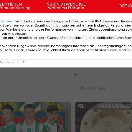
ZEPTIEREN
NUR NOTWENDIGE
OPTI
Personalisierung
Weiter mit PUR-Abo
iel zu gefährlich, auf diesem Platz kannst du heute nich
or Anpfiff abgesagt wurde", zeigt sich SKN-Cheftrainer
6
Partner
verarbeiten personenbezogene Daten, wie Ihre IP-Adresse und Browser-
e
:
Speichern von oder Zugriff auf Informationen auf einem Endgerät; Personalisi
von Werbeleistung und der Performance von Inhalten, Zielgruppenforschung sow
g von Angeboten
.
ann ist die Entscheidung ganz klar. Nach 15 Minuten
nnen unter Umständen auch
:
Genaue Standortdaten und Identifikation durch Sca
 Fußballspiel wäre nach dem Prinzip Zufall ausgeführt
erwenden für gewisse Zwecke berechtigtes Interesse als Rechtsgrundlage für d
. Details dazu, sowie die Möglichkeit Ihr Widerspruchsrecht auszuüben, sind hie
r
chutzrichtlinie
Am Stammtisch bei Andy O
Knett
Stammtisch
I schau a #LigaZWA - Die Hig
Runde)
I schau a LigaZWA
LASK-Traumstart: Sind die Li