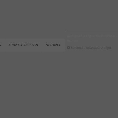
Fußball - ADMIRAL 2. Liga
FC Hertha Wels - SV Austria
Fußball - ADMIRAL 2. Liga
ADMIRAL 2.Liga: Torparade - A
Runde
N
SKN ST. PÖLTEN
SCHNEE
Fußball - ADMIRAL 2. Liga