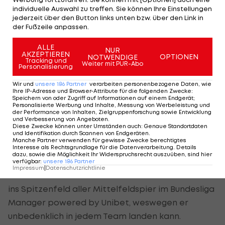
Manager gerade einmal 6,5 Millionen kostet und
individuelle Auswahl zu treffen. Sie können Ihre Einstellungen
damit eine erschwingliche Lösung gegen den
jederzeit über den Button links unten bzw. über den Link in
der Fußzeile anpassen.
richtigen Gegner darstellt.
ALLE
NUR
AKZEPTIEREN
OPTIONEN
NOTWENDIGE
Wolfsberger AC
Tracking und
Weiter mit PUR-Abo
Personalisierung
Wir und
unsere
186
Partner
verarbeiten personenbezogene Daten, wie
1. MICHAEL LIENDL - 79 Punkte
Ihre IP-Adresse und Browser-Attribute für die folgenden Zwecke
:
Speichern von oder Zugriff auf Informationen auf einem Endgerät;
Personalisierte Werbung und Inhalte, Messung von Werbeleistung und
Was kann man über den 35-Jährigen noch sagen,
der Performance von Inhalten, Zielgruppenforschung sowie Entwicklung
und Verbesserung von Angeboten
.
was noch nicht ausgesprochen wurde? Liendl ist
Diese Zwecke können unter Umständen auch
:
Genaue Standortdaten
das Herzstück der Kärtner, die in der Europa
und Identifikation durch Scannen von Endgeräten
.
Manche Partner verwenden für gewisse Zwecke berechtigtes
League zwar für Furore gesorgt haben, in der
Interesse als Rechtsgrundlage für die Datenverarbeitung. Details
dazu, sowie die Möglichkeit Ihr Widerspruchsrecht auszuüben, sind hier
Bundesliga aber noch den Erwartungen
verfügbar
:
unsere
186
Partner
Impressum
|
Datenschutzrichtlinie
hinterherhinken. Liendls 79 Punkte befördern ihn
ins Spitzenfeld aller Mittelfeldspier im Bundesliga
Manager powered by Unibet, weswegen er
unbedenklich in jedem Team landen kann.