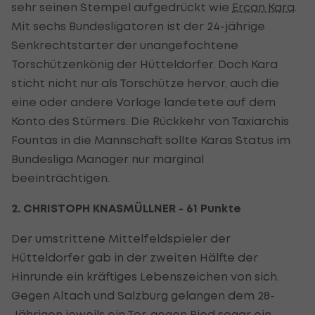
sehr seinen Stempel aufgedrückt wie
Ercan Kara
.
Mit sechs Bundesligatoren ist der 24-jährige
Senkrechtstarter der unangefochtene
Torschützenkönig der Hütteldorfer. Doch Kara
sticht nicht nur als Torschütze hervor, auch die
eine oder andere Vorlage landetete auf dem
Konto des Stürmers. Die Rückkehr von Taxiarchis
Fountas in die Mannschaft sollte Karas Status im
Bundesliga Manager nur marginal
beeinträchtigen.
2. CHRISTOPH KNASMÜLLNER - 61 Punkte
Der umstrittene Mittelfeldspieler der
Hütteldorfer gab in der zweiten Hälfte der
Hinrunde ein kräftiges Lebenszeichen von sich.
Gegen Altach und Salzburg gelangen dem 28-
Jährigen jeweils ein Tor, gegen Ried sogar ein