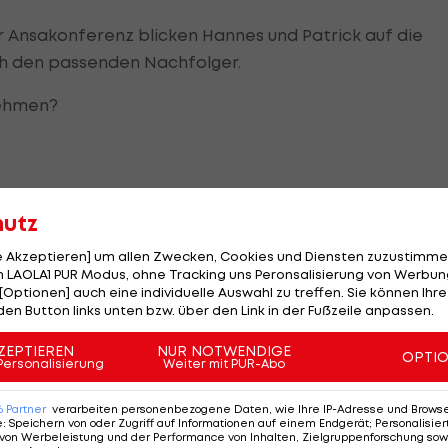
 Ansakonferenz blicken Hannes und Patrick auf die
ch den passenden Nachfolger.
ehmen?
hutz
ören:
le Akzeptieren] um allen Zwecken, Cookies und Diensten zuzustimme
 LAOLA1 PUR Modus, ohne Tracking uns Peronsalisierung von Werbung
[Optionen] auch eine individuelle Auswahl zu treffen. Sie können Ihre
den Button links unten bzw. über den Link in der Fußzeile anpassen.
ZEPTIEREN
NUR NOTWENDIGE
OPTI
Personalisierung
Weiter mit PUR-Abo
6
Partner
verarbeiten personenbezogene Daten, wie Ihre IP-Adresse und Browser-
e
:
Speichern von oder Zugriff auf Informationen auf einem Endgerät; Personalisi
von Werbeleistung und der Performance von Inhalten, Zielgruppenforschung sow