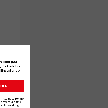
n oder [Nur
 fortzufahren.
 Einstellungen
ONEN
Attribute für die
erte Werbung und
ie Entwicklung