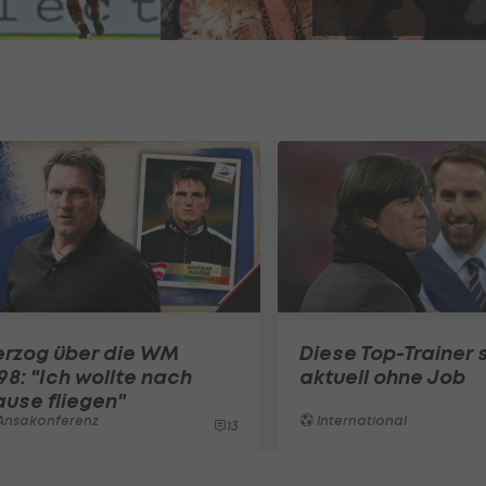
erzog über die WM
Diese Top-Trainer 
98: "Ich wollte nach
aktuell ohne Job
use fliegen"
Ansakonferenz
International
13