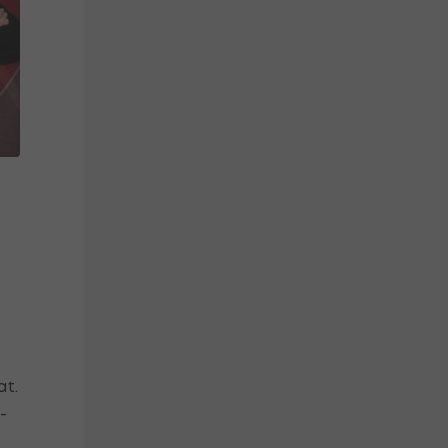
at.
-