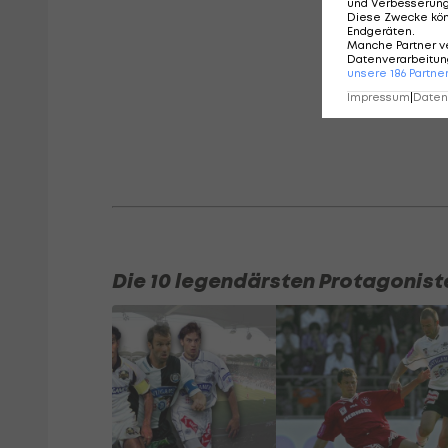
und Verbesserun
Diese Zwecke kö
Endgeräten
.
Manche Partner v
Datenverarbeitung
unsere
186
Partne
Impressum
|
Datens
Die 10 legendärsten Protagonist