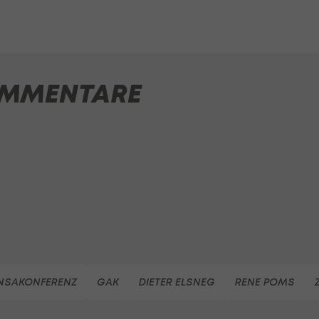
MMENTARE
NSAKONFERENZ
GAK
DIETER ELSNEG
RENE POMS