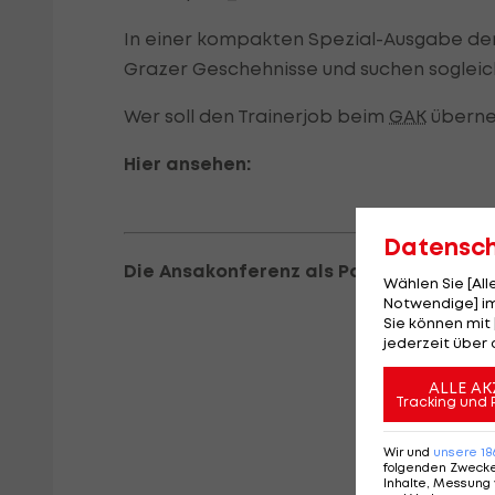
In einer kompakten Spezial-Ausgabe der
Grazer Geschehnisse und suchen soglei
Wer soll den Trainerjob beim
GAK
übern
Hier ansehen:
Datensc
Die Ansakonferenz als Podcast zum Anh
Wählen Sie [Al
Notwendige] im
Sie können mit 
jederzeit über 
ALLE AK
Tracking und 
Wir und
unsere
18
folgenden Zweck
Inhalte, Messung 