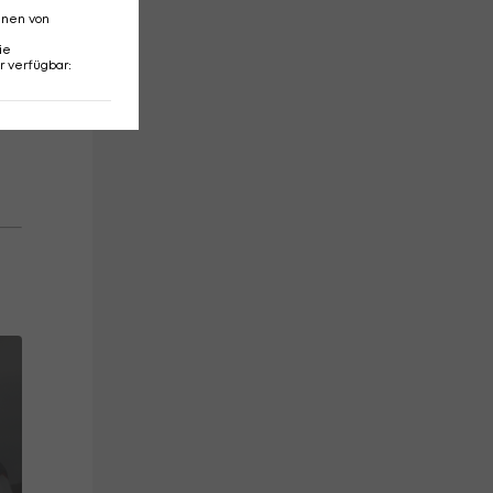
nnen von
ie
r verfügbar
: