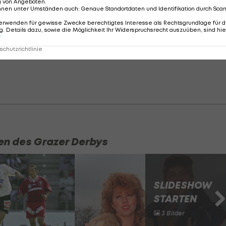
g von Angeboten
.
nnen unter Umständen auch
:
Genaue Standortdaten und Identifikation durch Sca
erwenden für gewisse Zwecke berechtigtes Interesse als Rechtsgrundlage für d
. Details dazu, sowie die Möglichkeit Ihr Widerspruchsrecht auszuüben, sind hie
r
chutzrichtlinie
en des Grazer Derbys
SLIDESHOW
STARTEN
3 Bilder