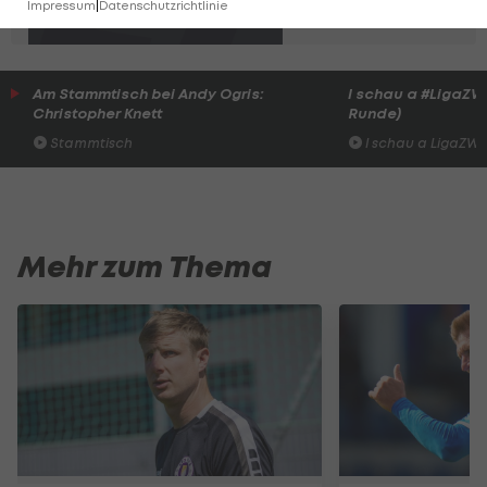
Impressum
|
Datenschutzrichtlinie
2. Liga
Am Stammtisch bei Andy Ogris:
I schau a #LigaZWA 
Christopher Knett
Runde)
Stammtisch
I schau a LigaZWA
Mehr zum Thema