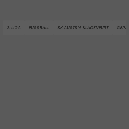
2. LIGA
FUSSBALL
SK AUSTRIA KLAGENFURT
GERA