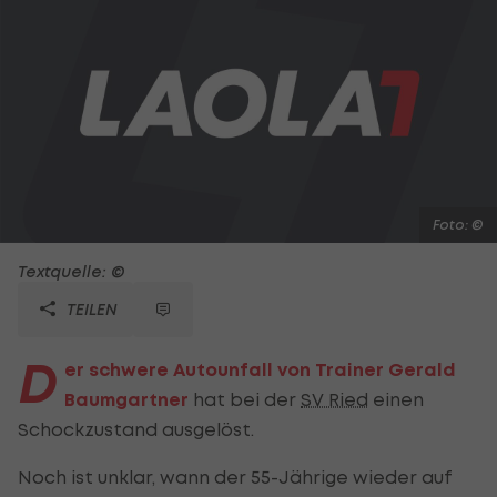
Foto: ©
Textquelle: ©
TEILEN
D
er schwere Autounfall von Trainer Gerald
Baumgartner
hat bei der
SV Ried
einen
Schockzustand ausgelöst.
Noch ist unklar, wann der 55-Jährige wieder auf