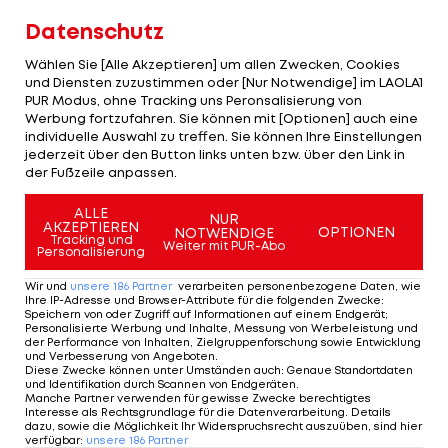
sehr erfolgreiche Monate. Wir werden wegen
Datenschutz
einer kleinen Krise nicht alles über den Haufen
Wählen Sie [Alle Akzeptieren] um allen Zwecken, Cookies
werfen."
und Diensten zuzustimmen oder [Nur Notwendige] im LAOLA1
PUR Modus, ohne Tracking uns Peronsalisierung von
Werbung fortzufahren. Sie können mit [Optionen] auch eine
Baumgartner soll also noch den Aufstieg in die
individuelle Auswahl zu treffen. Sie können Ihre Einstellungen
Bundesliga schaffen. Der Rückstand auf die
jederzeit über den Button links unten bzw. über den Link in
der Fußzeile anpassen.
Klagenfurter beträgt bei noch fünf ausstehenden
Runden lediglich einen Zähler. Ried spielt noch
ALLE
NUR
AKZEPTIEREN
gegen Vorwärts Steyr, Wacker Innsbruck,
OPTIONEN
NOTWENDIGE
Tracking und
Weiter mit PUR-Abo
Personalisierung
Liefering, Horn und FAC.
Wir und
unsere
186
Partner
verarbeiten personenbezogene Daten, wie
Alle Spiele der HPYBET 2. Liga sehr ihr im
Ihre IP-Adresse und Browser-Attribute für die folgenden Zwecke
:
Speichern von oder Zugriff auf Informationen auf einem Endgerät;
kostenlosen Live-Stream bei LAOLA1!
Personalisierte Werbung und Inhalte, Messung von Werbeleistung und
der Performance von Inhalten, Zielgruppenforschung sowie Entwicklung
und Verbesserung von Angeboten
.
Diese Zwecke können unter Umständen auch
:
Genaue Standortdaten
Baumgartner:
und Identifikation durch Scannen von Endgeräten
.
Manche Partner verwenden für gewisse Zwecke berechtigtes
Schwerer
Interesse als Rechtsgrundlage für die Datenverarbeitung. Details
Autounfall
dazu, sowie die Möglichkeit Ihr Widerspruchsrecht auszuüben, sind hier
verfügbar
:
unsere
186
Partner