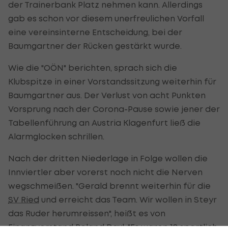
der Trainerbank Platz nehmen kann. Allerdings
gab es schon vor diesem unerfreulichen Vorfall
eine vereinsinterne Entscheidung, bei der
Baumgartner der Rücken gestärkt wurde.
Wie die "OÖN" berichten, sprach sich die
Klubspitze in einer Vorstandssitzung weiterhin für
Baumgartner aus. Der Verlust von acht Punkten
Vorsprung nach der Corona-Pause sowie jener der
Tabellenführung an Austria Klagenfurt ließ die
Alarmglocken schrillen.
Nach der dritten Niederlage in Folge wollen die
Innviertler aber vorerst noch nicht die Nerven
wegschmeißen. "Gerald brennt weiterhin für die
SV Ried
und erreicht das Team. Wir wollen in Steyr
das Ruder herumreissen", heißt es von
Finanzvorstand Roland Daxl. "Es waren 18 sportlich