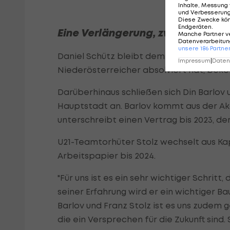
Inhalte, Messung 
und Verbesserun
Diese Zwecke kö
Endgeräten
.
Eine Verlängerung, zwei Neuzug
Manche Partner v
Datenverarbeitung
unsere
186
Partne
Daniel Schütz bleibt dem SKN St. Pölten e
Impressum
|
Datens
Niederösterreicher absolviert hat, beko
Darüberhinaus schließen sich Din Barlov
Hauptstadt an. Barlov kommt aus der Akad
unterschreibt einen Vertrag bis 2023, der
U21-Teamtorhüter Stolz wechselt aus Ka
Arbeitspapier bis 2024.
"Für uns ist es ein sehr wichtiger Schritt
seiner Erfahrung wird er ein wichtiger Ba
Barlov und Franz Stolz ist es uns zudem 
die ein Versprechen für die Zukunft sind