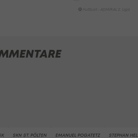
SK Rapid II - ASK Voitsberg
Fußball - ADMIRAL 2. Liga
MMENTARE
SK
SKN ST. PÖLTEN
EMANUEL POGATETZ
STEPHAN HE