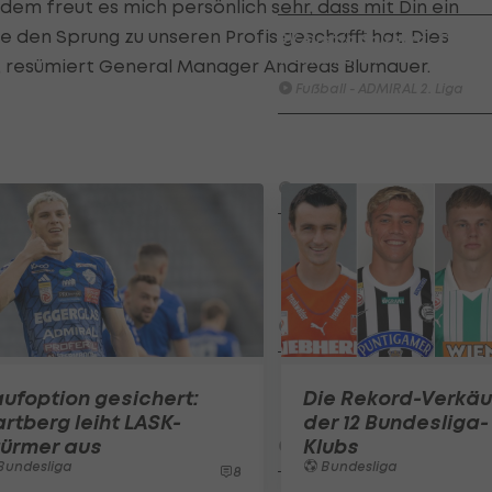
em freut es mich persönlich sehr, dass mit Din ein
e den Sprung zu unseren Profis geschafft hat. Dies
SV Austria Salzburg - First
Vienna FC 1894
, resümiert General Manager Andreas Blumauer.
Fußball - ADMIRAL 2. Liga
FC Red Bull Salzburg - FC
Blau-Weiß Linz / Kleinmünch
Fußball - Frauen-Bundesliga
HIGHLIGHTS: SpG
Südburgenland / TSV
Hartberg überrascht die
Vienna
Fußball - Frauen-Bundesliga
First Vienna FC 1894 - SpG
ufoption gesichert:
Die Rekord-Verkäu
Südburgenland / TSV
Hartberg
rtberg leiht LASK-
der 12 Bundesliga-
türmer aus
Klubs
Fußball - Frauen-Bundesliga
Bundesliga
Bundesliga
8