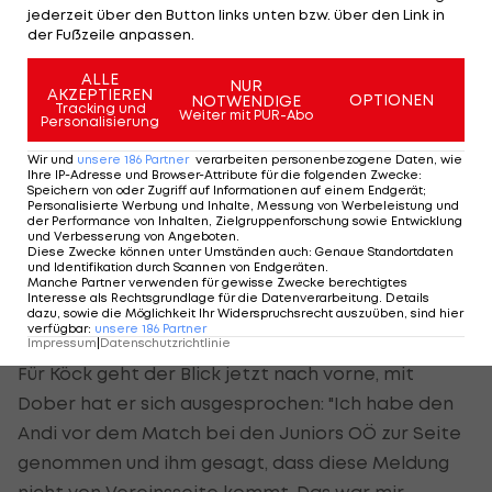
jederzeit über den Button links unten bzw. über den Link in
Manager.
der Fußzeile anpassen.
Das Dober-Gerücht also ein bewusster Versuch
ALLE
NUR
AKZEPTIEREN
OPTIONEN
NOTWENDIGE
von außen Unruhe nach Wattens zu bringen?
Tracking und
Weiter mit PUR-Abo
Personalisierung
"Nein, das kann ich mir nicht vorstellen - vielleicht
Wir und
unsere
186
Partner
verarbeiten personenbezogene Daten, wie
bin ich da aber auch ein wenig naiv. Aber ich kann
Ihre IP-Adresse und Browser-Attribute für die folgenden Zwecke
:
Speichern von oder Zugriff auf Informationen auf einem Endgerät;
versichern, dass sowohl vor, als auch nach dieser
Personalisierte Werbung und Inhalte, Messung von Werbeleistung und
der Performance von Inhalten, Zielgruppenforschung sowie Entwicklung
Geschichte absolute Ruhe im Verein herrscht", so
und Verbesserung von Angeboten
.
Köck.
Diese Zwecke können unter Umständen auch
:
Genaue Standortdaten
und Identifikation durch Scannen von Endgeräten
.
Manche Partner verwenden für gewisse Zwecke berechtigtes
Interesse als Rechtsgrundlage für die Datenverarbeitung. Details
dazu, sowie die Möglichkeit Ihr Widerspruchsrecht auszuüben, sind hier
Die Hoffnung lebt weiter
verfügbar
:
unsere
186
Partner
Impressum
|
Datenschutzrichtlinie
Für Köck geht der Blick jetzt nach vorne, mit
Dober hat er sich ausgesprochen: "Ich habe den
Andi vor dem Match bei den Juniors OÖ zur Seite
genommen und ihm gesagt, dass diese Meldung
nicht von Vereinsseite kommt. Das war mir