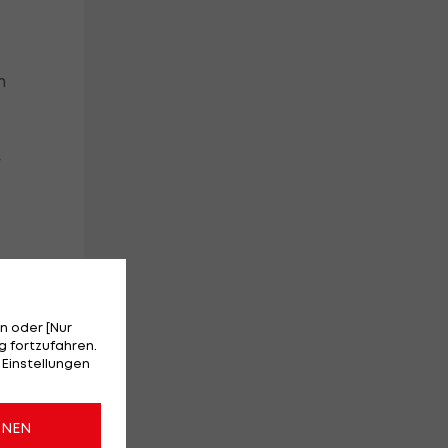
n
r
e
n oder [Nur
n
 fortzufahren.
 Einstellungen
ich
ONEN