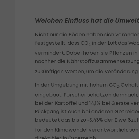
Welchen Einfluss hat die Umwel
Nicht nur die Böden haben sich veränder
festgestellt, dass CO
in der Luft das Wa
2
vermindert. Dabei haben sie Pflanzen i
nachher die Nährstoffzusammensetzung 
zukünftigen Werten, um die Veränderung
In der Umgebung mit hohem CO
Gehalt
2-
eingebaut. Forscher schätzen demnach, d
bei der Kartoffel und 14,1% bei Gerste ver
Rückgang ist auch bei anderen Getreideso
bedeutet das bis zu -3,43% der Eiweißzu
für den Klimawandel verantwortlich, son
direkt hier in Österreich.