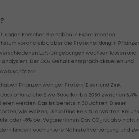
t?
t, sagen Forscher. Sie haben in Experimenten
chstum vorantreibt, aber die Proteinbildung in Pflanze
n verschiedenen Luft-Umgebungen wachsen lassen und
analysiert. Der CO
Gehalt entsprach aktuellen und
2-
 abzuschätzen.
 haben Pflanzen weniger Protein, Eisen und Zink
ass pflanzliche Eiweißquellen bis 2050 zwischen 6,4%
lieren werden. Das ist bereits in 30 Jahren. Dieser
rten, wie Weizen, Dinkel und Reis zu erwarten. Bei uns
fuhr oder -8% bei VeganerInnen. Das CO
ist also nicht 
2
dern hindert auch unsere Nährstoffversorgung, und zw