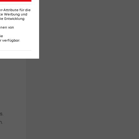
Attribute für die
erte Werbung und
ie Entwicklung
nnen von
mit
ie
r verfügbar
:
ss
s.
n.