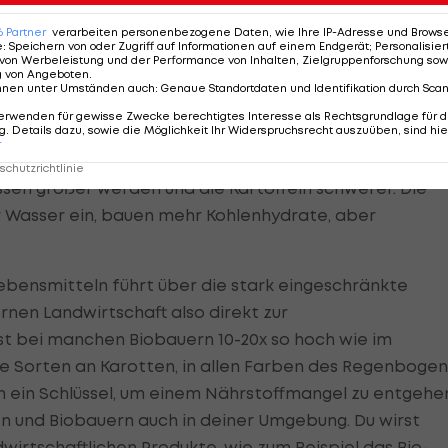
6
Partner
verarbeiten personenbezogene Daten, wie Ihre IP-Adresse und Browser-
e
:
Speichern von oder Zugriff auf Informationen auf einem Endgerät; Personalisi
von Werbeleistung und der Performance von Inhalten, Zielgruppenforschung sow
g von Angeboten
.
nnen unter Umständen auch
:
Genaue Standortdaten und Identifikation durch Sca
rt und Weise, wie wir Lebensmittel produzieren und da
erwenden für gewisse Zwecke berechtigtes Interesse als Rechtsgrundlage für d
. Details dazu, sowie die Möglichkeit Ihr Widerspruchsrecht auszuüben, sind hie
uss auf die Qualität. In der konventionellen
r
 maßgeblich für die Wirtschaftlichkeit. Jede Pflanze mu
chutzrichtlinie
sen größer werden und die Kartoffeln schwerer. Die
r Wasser ein, bauen mehr Kohlenhydrate, aber
bensmitteln führt über die stark eingeschränkte
en Landwirtschaft also direkt zur
st bei manchen Biobauern 10-20x so hoch wie im
ge Sorten an Karotten, in allen Farben des Regenbogen
ch ein Schlüssel, um einem Nährstoffmangel zu entgehe
en und Biobauern auch in deiner Umgebung. Du wirst
ndwirtschaftlichen Produkte, wie zum Beispiel das Bio-