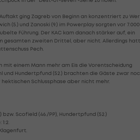
chpuck in der "best-of-seven"-Serie zu holen.
 Auftakt ging Zagreb von Beginn an konzentriert zu We
h (5.) und Zanoski (9.) im Powerplay sorgten vor 7.000
ubelte Führung. Der KAC kam danach stärker auf, ein
m gesamten zweiten Drittel, aber nicht. Allerdings hat
attenschuss Pech.
ann mit einem Mann mehr am Eis die Vorentscheidung
zahl und Hundertpfund (52.) brachten die Gäste zwar no
r hektischen Schlussphase aber nicht mehr.
H) bzw. Scofield (46./PP), Hundertpfund (52.)
1:2.
Klagenfurt.