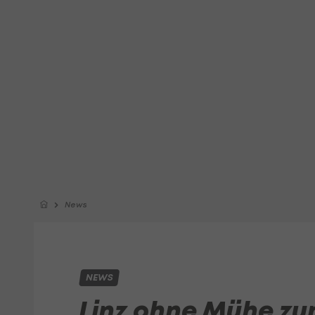
News
NEWS
Linz ohne Mühe z