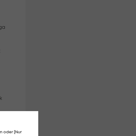
iga
t
k
c
n oder [Nur