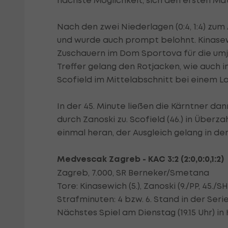
nächste Möglichkeit, sich den ersten Mat
Nach den zwei Niederlagen (0:4, 1:4) zum
und wurde auch prompt belohnt. Kinasewic
Zuschauern im Dom Sportova für die umj
Treffer gelang den Rotjacken, wie auch i
Scofield im Mittelabschnitt bei einem L
In der 45. Minute ließen die Kärntner d
durch Zanoski zu. Scofield (46.) in Über
einmal heran, der Ausgleich gelang in de
Medvescak Zagreb - KAC 3:2 (2:0,0:0,1:2)
Zagreb, 7.000, SR Berneker/Smetana
Tore: Kinasewich (5.), Zanoski (9./PP, 45./S
Strafminuten: 4 bzw. 6. Stand in der Serie: 
Nächstes Spiel am Dienstag (19.15 Uhr) in 