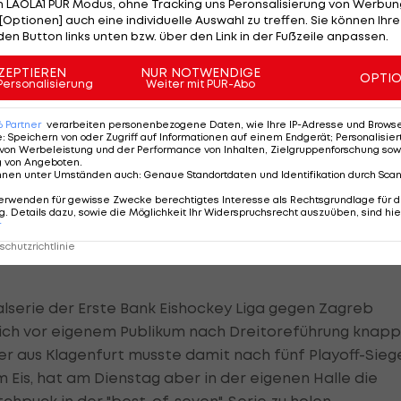
higenden Dreitorevorsprung her. Elf Minuten später
 LAOLA1 PUR Modus, ohne Tracking uns Peronsalisierung von Werbung
[Optionen] auch eine individuelle Auswahl zu treffen. Sie können Ihre
entscheidung, woraufhin Laibach-Tormann Pintaric für
den Button links unten bzw. über den Link in der Fußzeile anpassen.
echsten Treffer durch Ouellette (37.) nahmen die Bla
ZEPTIEREN
NUR NOTWENDIGE
 für den nächsten Auftritt am Dienstag in Ljubljana.
OPTI
Personalisierung
Weiter mit PUR-Abo
:1,3:0,0:0)
6
Partner
verarbeiten personenbezogene Daten, wie Ihre IP-Adresse und Browser-
e
:
Speichern von oder Zugriff auf Informationen auf einem Endgerät; Personalisi
re: Mairitsch (5.), Lebler (7.), Veideman (12./PP), Oberkofle
von Werbeleistung und der Performance von Inhalten, Zielgruppenforschung sow
g von Angeboten
.
17.)
nnen unter Umständen auch
:
Genaue Standortdaten und Identifikation durch Sca
 3:0
erwenden für gewisse Zwecke berechtigtes Interesse als Rechtsgrundlage für d
. Details dazu, sowie die Möglichkeit Ihr Widerspruchsrecht auszuüben, sind hie
Ljubljana.
r
chutzrichtlinie
alserie der Erste Bank Eishockey Liga gegen Zagreb
sich vor eigenem Publikum nach Dreitoreführung knapp
ister aus Klagenfurt musste damit nach fünf Playoff-Sieg
m Eis, hat am Dienstag aber in der eigenen Halle die