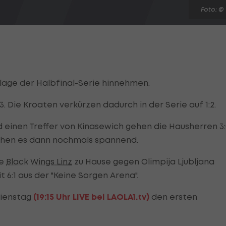
Foto: ©
lage der Halbfinal-Serie hinnehmen.
3. Die Kroaten verkürzen dadurch in der Serie auf 1:2.
 einen Treffer von Kinasewich gehen die Hausherren 3
chen es dann nochmals spannend.
ie
Black Wings Linz
zu Hause gegen Olimpija Ljubljana
 6:1 aus der "Keine Sorgen Arena".
Dienstag
(19:15 Uhr LIVE bei LAOLA1.tv)
den ersten