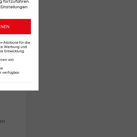
 fortzufahren.
 Einstellungen
ck
ONEN
Attribute für die
erte Werbung und
r
ie Entwicklung
nnen von
ie
r verfügbar
:
en