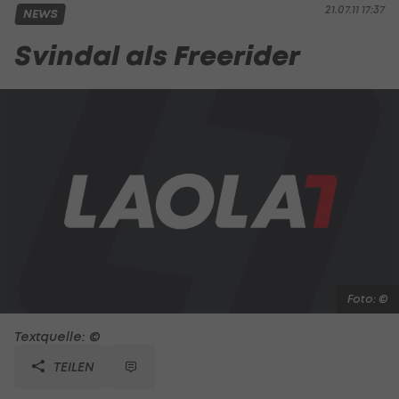
21.07.11 17:37
NEWS
Svindal als Freerider
Foto: ©
Textquelle: ©
TEILEN