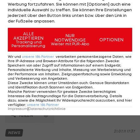
Einfach nur happy
Werbung fortzufahren. Sie können mit [Optionen] auch eine
individuelle Auswahl zu treffen. Sie können Ihre Einstellungen
jederzeit über den Button links unten bzw. über den Link in
der Fußzeile anpassen.
ALLE
NUR
AKZEPTIEREN
OPTIONEN
NOTWENDIGE
Tracking und
Weiter mit PUR-Abo
Personalisierung
Wir und
unsere
186
Partner
verarbeiten personenbezogene Daten, wie
Ihre IP-Adresse und Browser-Attribute für die folgenden Zwecke
:
Speichern von oder Zugriff auf Informationen auf einem Endgerät;
Personalisierte Werbung und Inhalte, Messung von Werbeleistung und
der Performance von Inhalten, Zielgruppenforschung sowie Entwicklung
und Verbesserung von Angeboten
.
Diese Zwecke können unter Umständen auch
:
Genaue Standortdaten
und Identifikation durch Scannen von Endgeräten
.
Foto: ©
Manche Partner verwenden für gewisse Zwecke berechtigtes
Interesse als Rechtsgrundlage für die Datenverarbeitung. Details
dazu, sowie die Möglichkeit Ihr Widerspruchsrecht auszuüben, sind hier
Textquelle: ©
verfügbar
:
unsere
186
Partner
Impressum
|
Datenschutzrichtlinie
TEILEN
21.07.11 17:37
NEWS