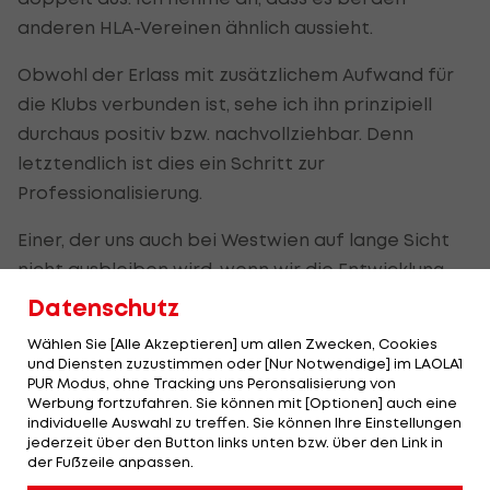
anderen HLA-Vereinen ähnlich aussieht.
Obwohl der Erlass mit zusätzlichem Aufwand für
die Klubs verbunden ist, sehe ich ihn prinzipiell
durchaus positiv bzw. nachvollziehbar. Denn
letztendlich ist dies ein Schritt zur
Professionalisierung.
Einer, der uns auch bei Westwien auf lange Sicht
nicht ausbleiben wird, wenn wir die Entwicklung
des Klubs weiter vorantreiben wollen.
Datenschutz
Auf der anderen Seite tauchen damit aber auch
Wählen Sie [Alle Akzeptieren] um allen Zwecken, Cookies
und Diensten zuzustimmen oder [Nur Notwendige] im LAOLA1
kritische Aspekte auf. Schließlich gibt es nicht nur
PUR Modus, ohne Tracking uns Peronsalisierung von
im
Werbung fortzufahren. Sie können mit [Optionen] auch eine
Handball
, sondern in den diversen anderen
individuelle Auswahl zu treffen. Sie können Ihre Einstellungen
Sportarten viele Bereiche, in denen noch jede
jederzeit über den Button links unten bzw. über den Link in
Menge Luft nach oben besteht. Eine extreme
der Fußzeile anpassen.