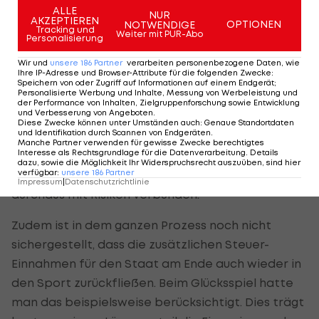
Professionalisierung in nur einem einzigen Bereich
ALLE
NUR
kann Probleme mit sich führen. Viele Felder im
AKZEPTIEREN
OPTIONEN
NOTWENDIGE
Tracking und
Weiter mit PUR-Abo
Personalisierung
österreichischen Sport werden leider immer noch
„stiefmütterlich“ behandelt. Insofern wünsche ich
Wir und
unsere
186
Partner
verarbeiten personenbezogene Daten, wie
Ihre IP-Adresse und Browser-Attribute für die folgenden Zwecke
:
mir weitere Schritte für unseren Sport. Wenn man
Speichern von oder Zugriff auf Informationen auf einem Endgerät;
Personalisierte Werbung und Inhalte, Messung von Werbeleistung und
allerdings die Programme der österreichischen
der Performance von Inhalten, Zielgruppenforschung sowie Entwicklung
und Verbesserung von Angeboten
.
politischen Parteien mitverfolgt hat, dann habe
Diese Zwecke können unter Umständen auch
:
Genaue Standortdaten
und Identifikation durch Scannen von Endgeräten
.
ich noch meine Zweifel, dass Sport den
Manche Partner verwenden für gewisse Zwecke berechtigtes
Interesse als Rechtsgrundlage für die Datenverarbeitung. Details
Stellenwert bekommt, den er verdient und auch
dazu, sowie die Möglichkeit Ihr Widerspruchsrecht auszuüben, sind hier
verfügbar
:
unsere
186
Partner
braucht. Insofern ist auch der Wartungserlass
Impressum
|
Datenschutzrichtlinie
durchaus mit Risiken verbunden.
Zudem ist in dem ganzen Prozess noch nicht
sichergestellt, dass die zusätzlichen Steuer-
Einnahmen für den Staat am Ende auch wieder in
den Sport zurückfließen. Beim Glücksspiel hatte
man das beispielsweise berücksichtigt. Dies trägt