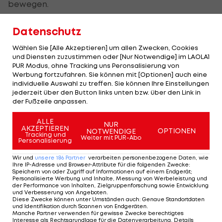
bewegen.
Und wer wäre dafür besser geeignet als die
Datenschutz
Altmeister und Überflieger dieser Woche: Clemens
Wählen Sie [Alle Akzeptieren] um allen Zwecken, Cookies
Doppler und
Alexander Horst
.
und Diensten zuzustimmen oder [Nur Notwendige] im LAOLA1
PUR Modus, ohne Tracking uns Peronsalisierung von
Wenn sie spielen, tobt das Publikum und es hält
Werbung fortzufahren. Sie können mit [Optionen] auch eine
individuelle Auswahl zu treffen. Sie können Ihre Einstellungen
niemanden auf den Plätzen – auch nicht unsere
jederzeit über den Button links unten bzw. über den Link in
VIPS.
der Fußzeile anpassen.
Ihr Match heute gegen Ricardo/Álvaro Filho aus
ALLE
NUR
AKZEPTIEREN
OPTIONEN
NOTWENDIGE
Brasilien war grenzgenial, bescherte ihnen einen
Tracking und
Weiter mit PUR-Abo
Personalisierung
spektakulären Gruppensieg und katapultierte sie
Wir und
unsere
186
Partner
verarbeiten personenbezogene Daten, wie
direkt ins Achtelfinale, wo wir morgen um 12 Uhr
Ihre IP-Adresse und Browser-Attribute für die folgenden Zwecke
:
Speichern von oder Zugriff auf Informationen auf einem Endgerät;
beim Spiel gegen die starken Brasilianer
Personalisierte Werbung und Inhalte, Messung von Werbeleistung und
der Performance von Inhalten, Zielgruppenforschung sowie Entwicklung
Alison/Bruno weiter mitfiebern dürfen.
und Verbesserung von Angeboten
.
Diese Zwecke können unter Umständen auch
:
Genaue Standortdaten
und Identifikation durch Scannen von Endgeräten
.
Bis dahin kann ich jedem Beach-Fan nur
Manche Partner verwenden für gewisse Zwecke berechtigtes
Interesse als Rechtsgrundlage für die Datenverarbeitung. Details