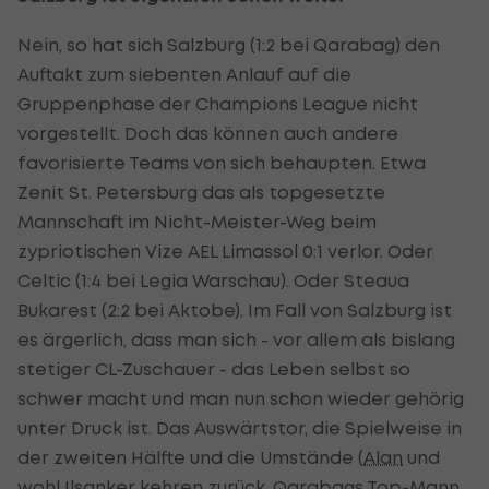
Nein, so hat sich Salzburg (1:2 bei Qarabag) den
Auftakt zum siebenten Anlauf auf die
Gruppenphase der Champions League nicht
vorgestellt. Doch das können auch andere
favorisierte Teams von sich behaupten. Etwa
Zenit St. Petersburg das als topgesetzte
Mannschaft im Nicht-Meister-Weg beim
zypriotischen Vize AEL Limassol 0:1 verlor. Oder
Celtic (1:4 bei Legia Warschau). Oder Steaua
Bukarest (2:2 bei Aktobe). Im Fall von Salzburg ist
es ärgerlich, dass man sich - vor allem als bislang
stetiger CL-Zuschauer - das Leben selbst so
schwer macht und man nun schon wieder gehörig
unter Druck ist. Das Auswärtstor, die Spielweise in
der zweiten Hälfte und die Umstände (
Alan
und
wohl Ilsanker kehren zurück, Qarabags Top-Mann