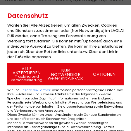
Reynaldo ist gesperrt) sorgen jedoch dafür, dass
Datenschutz
Salzburg im Rückspiel weiterhin sehr gute
Chancen hat, den Aufstieg ins Playoff zu schaffen.
Wählen Sie [Alle Akzeptieren] um allen Zwecken, Cookies
Im Normalfall kommt der österreichische
und Diensten zuzustimmen oder [Nur Notwendige] im LAOLA1
PUR Modus, ohne Tracking uns Peronsalisierung von
Vertreter weiter.
Werbung fortzufahren. Sie können mit [Optionen] auch eine
individuelle Auswahl zu treffen. Sie können Ihre Einstellungen
Nichtsdestoweniger zeigte diese bittere Pille zum
jederzeit über den Button links unten bzw. über den Link in
der Fußzeile anpassen.
Auftakt einmal mehr, dass Worten auch Taten
folgen müssen. Auf der einen Seite das große Ziel
ALLE
NUR
AKZEPTIEREN
OPTIONEN
NOTWENDIGE
zu proklamieren und auf der anderen Seite das
Tracking und
Weiter mit PUR-Abo
Personalisierung
Mindestmaß an Reife auf internationaler Bühne
nicht zu zeigen, das passt nicht. Klar, die Kicker
Wir und
unsere
186
Partner
verarbeiten personenbezogene Daten, wie
Ihre IP-Adresse und Browser-Attribute für die folgenden Zwecke
:
sind keine Maschinen und Nervosität spielt mit,
Speichern von oder Zugriff auf Informationen auf einem Endgerät;
Personalisierte Werbung und Inhalte, Messung von Werbeleistung und
doch diese Salzburger Mannschaft ist eigentlich
der Performance von Inhalten, Zielgruppenforschung sowie Entwicklung
und Verbesserung von Angeboten
.
schon weiter. Zwei Beispiele seien dafür
Diese Zwecke können unter Umständen auch
:
Genaue Standortdaten
und Identifikation durch Scannen von Endgeräten
.
angeführt: Sadio Mane leitete mit einem völlig
Manche Partner verwenden für gewisse Zwecke berechtigtes
Interesse als Rechtsgrundlage für die Datenverarbeitung. Details
unnötigen Dribbling den Ballverlust zum 1:2 ein.