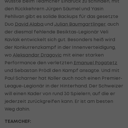
wusste beim Teamchef Eindruck zu schinden, mit
den Rückkehrern Jürgen Säumel und Yasin
Pehlivan gibt es solide Backups für das gesetzte
Duo
David Alaba
und
Julian Baumgartlinger
, auch
der diesmal fehlende Besiktas-Legionär Veli
Kavlak entwickelt sich gut. Besonders heiß wird
der Konkurrenzkampf in der Innenverteidigung,
wo
Aleksandar Dragovic
mit einer starken
Performance den verletzten
Emanuel Pogatetz
und Sebastan Prödl den Kampf ansagte. Und mit
Paul Scharner hat Koller auch noch einen Premier-
League-Legionär in der Hinterhand. Der Schweizer
will einen Kader von rund 30 Spielern, auf die er
jederzeit zurückgreifen kann. Er ist am besten
Weg dahin.
TEAMCHEF: