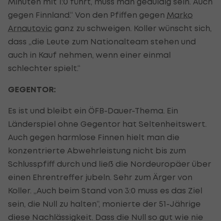
Minuten mit 1:0 führt, muss man geduldig sein. Auch
gegen Finnland.“ Von den Pfiffen gegen
Marko
Arnautovic
ganz zu schweigen. Koller wünscht sich,
dass „die Leute zum Nationalteam stehen und
auch in Kauf nehmen, wenn einer einmal
schlechter spielt.“
GEGENTOR:
Es ist und bleibt ein ÖFB-Dauer-Thema. Ein
Länderspiel ohne Gegentor hat Seltenheitswert.
Auch gegen harmlose Finnen hielt man die
konzentrierte Abwehrleistung nicht bis zum
Schlusspfiff durch und ließ die Nordeuropäer über
einen Ehrentreffer jubeln. Sehr zum Ärger von
Koller. „Auch beim Stand von 3:0 muss es das Ziel
sein, die Null zu halten“, monierte der 51-Jährige
diese Nachlässigkeit. Dass die Null so gut wie nie