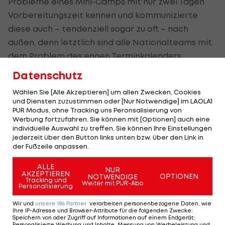
Probleme eines Mini-Camps mit nur zwei Tagen
Vorbereitungszeit kennen und kommunizierte
diese auch – tendenziell sogar zu oft – nach
außen, denn letztlich sind alle Nationalteams mit
dem Problem des engen Terminkalenders
konfrontiert. Laut Janko agierte der Schweizer
Datenschutz
jedenfalls möglichst effizient: „Wichtig ist, dass
Wählen Sie [Alle Akzeptieren] um allen Zwecken, Cookies
man die kurze Zeit, die man gemeinsam hat,
und Diensten zuzustimmen oder [Nur Notwendige] im LAOLA1
perfekt nutzt. Wir haben das Beste daraus
PUR Modus, ohne Tracking uns Peronsalisierung von
Werbung fortzufahren. Sie können mit [Optionen] auch eine
gemacht.“
individuelle Auswahl zu treffen. Sie können Ihre Einstellungen
jederzeit über den Button links unten bzw. über den Link in
VERTRAUEN DES PUBLIKUMS:
der Fußzeile anpassen.
Gaben die rot-weiß-roten Fans ihrem Team in den
ALLE
NUR
AKZEPTIEREN
OPTIONEN
NOTWENDIGE
vergangenen Jahren jede Menge
Tracking und
Weiter mit PUR-Abo
Personalisierung
Vertrauensvorschuss, ist dieser Kredit offenkundig
Wir und
unsere
186
Partner
verarbeiten personenbezogene Daten, wie
ausgerechnet zu einem Zeitpunkt, wo spürbare
Ihre IP-Adresse und Browser-Attribute für die folgenden Zwecke
:
Speichern von oder Zugriff auf Informationen auf einem Endgerät;
Fortschritte zu orten sind, aufgebraucht. Der
Personalisierte Werbung und Inhalte, Messung von Werbeleistung und